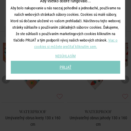
Aby všetko dobre fungovalo...
Aby bolo nakupovanie u nás naozaj pohodlné a jednoduché, používame na
našich webových stránkach súbory cookies. Cookies sú malé súbory,
ktoré sú dočasne uložené vo vašom prehliadači. Návštevou tejto webovej
stránky súhlasíte s používaním základných súborov cookies. Ďakujeme,
ĎALŠIE PRODUKTY ZO SÉRIE
že ste súhlasili s používaním marketingových cookies kliknutím na
tlačidlo PRIJAŤ a tým podporili vývoj našich webových stránok.
Viac o
cookies si môžete prečítať kliknutím sem.
NESÚHLASÍM
PRIJAŤ
WATERPROOF
WATERPROOF
Umývateľný obrus kvety 130 x 160
Umývateľný obrus jahody 130 x 160
cm
cm