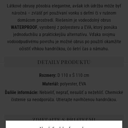
Látkové obrusy pôsobia elegantne, avšak ich údržba môže byť
náročná – zvlášť pri používaní vonku s deťmi či v rušnom
domácom prostredí. Riešením je vodeodolný obrus
WATERPROOF
, vyrobený z polyesteru a EVA, ktorý ponúka
jednoduchšiu a praktickejšiu alternatívu. Vďaka svojmu
vodoodpudivému povrchu je možné obrus po použití okamžite
očistiť vlhkou handričkou, čo šetrí čas a námahu.
DETAILY PRODUKTU
Rozmery:
D 110 x Š 110 cm
Materiál:
polyester, EVA
Ďalšie informácie:
Nebieliť, neprať, nesušiť a nežehliť. Chemické
čistenie sa neodporúča. Utierajte navlhčenou handričkou.
ZDIEĽAJTE S PRIATEĽMI