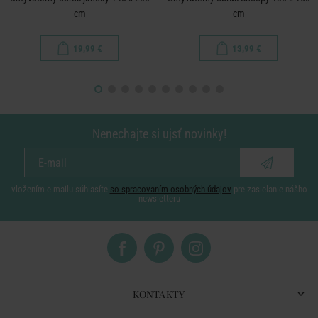
cm
cm
19,99 €
13,99 €
Nenechajte si ujsť novinky!
vložením e-mailu súhlasíte
so spracovaním osobných údajov
pre zasielanie nášho
newsletteru
KONTAKTY