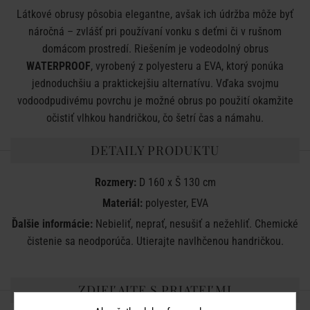
Látkové obrusy pôsobia elegantne, avšak ich údržba môže byť
náročná – zvlášť pri používaní vonku s deťmi či v rušnom
domácom prostredí. Riešením je vodeodolný obrus
WATERPROOF
, vyrobený z polyesteru a EVA, ktorý ponúka
jednoduchšiu a praktickejšiu alternatívu. Vďaka svojmu
vodoodpudivému povrchu je možné obrus po použití okamžite
očistiť vlhkou handričkou, čo šetrí čas a námahu.
DETAILY PRODUKTU
Rozmery:
D 160 x Š 130 cm
Materiál:
polyester, EVA
Ďalšie informácie:
Nebieliť, neprať, nesušiť a nežehliť. Chemické
čistenie sa neodporúča. Utierajte navlhčenou handričkou.
ZDIEĽAJTE S PRIATEĽMI