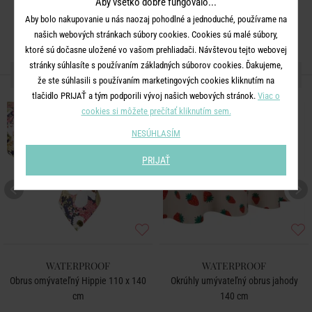
Aby všetko dobre fungovalo...
Aby bolo nakupovanie u nás naozaj pohodlné a jednoduché, používame na
našich webových stránkach súbory cookies. Cookies sú malé súbory,
ktoré sú dočasne uložené vo vašom prehliadači. Návštevou tejto webovej
stránky súhlasíte s používaním základných súborov cookies. Ďakujeme,
ĎALŠIE PRODUKTY ZO SÉRIE
že ste súhlasili s používaním marketingových cookies kliknutím na
tlačidlo PRIJAŤ a tým podporili vývoj našich webových stránok.
Viac o
NOVÉ!
cookies si môžete prečítať kliknutím sem.
NESÚHLASÍM
PRIJAŤ
WATERPROOF
WATERPROOF
Obrus omývateľný Hippie 110 x 140
Okrúhly umývateľný obrus jahody
cm
140 cm