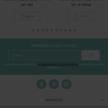
cm - sivá
cm - sv. ružová
9,99 €
7,99 €
Nenechajte si ujsť novinky!
vložením e-mailu súhlasíte
so spracovaním osobných údajov
pre zasielanie nášho
newsletteru
KONTAKTY