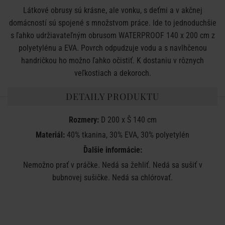
Látkové obrusy sú krásne, ale vonku, s deťmi a v akčnej
domácností sú spojené s množstvom práce. Ide to jednoduchšie
s ľahko udržiavateľným obrusom WATERPROOF 140 x 200 cm z
polyetylénu a EVA. Povrch odpudzuje vodu a s navlhčenou
handričkou ho možno ľahko očistiť. K dostaniu v rôznych
veľkostiach a dekoroch.
DETAILY PRODUKTU
Rozmery:
D 200 x Š 140 cm
Materiál:
40% tkanina, 30% EVA, 30% polyetylén
Ďalšie informácie:
Nemožno prať v práčke. Nedá sa žehliť. Nedá sa sušiť v
bubnovej sušičke. Nedá sa chlórovať.