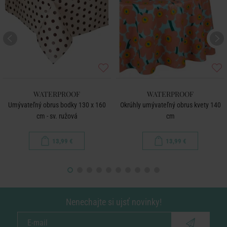
WATERPROOF
WATERPROOF
Umývateľný obrus bodky 130 x 160
Okrúhly umývateľný obrus kvety 140
cm - sv. ružová
cm
13,99 €
13,99 €
Nenechajte si ujsť novinky!