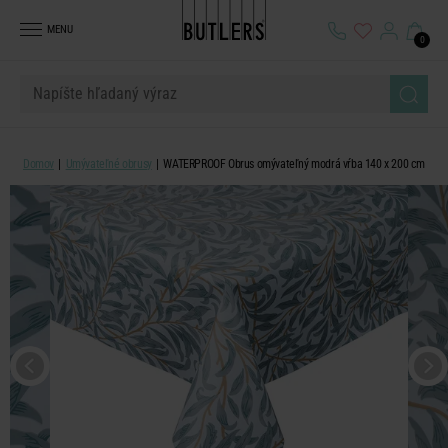
MENU
0
Domov
Umývateľné obrusy
WATERPROOF Obrus omývateľný modrá vŕba 140 x 200 cm