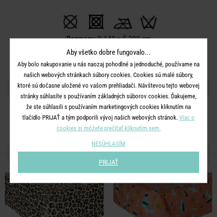
Rozmery:
D 140 x Š 200 cm
Aby všetko dobre fungovalo...
Materiál:
40% flís, 30% EVA, 30% polyetylén
Aby bolo nakupovanie u nás naozaj pohodlné a jednoduché, používame na
našich webových stránkach súbory cookies. Cookies sú malé súbory,
ktoré sú dočasne uložené vo vašom prehliadači. Návštevou tejto webovej
ZDIEĽAJTE S PRIATEĽMI
stránky súhlasíte s používaním základných súborov cookies. Ďakujeme,
že ste súhlasili s používaním marketingových cookies kliknutím na
tlačidlo PRIJAŤ a tým podporili vývoj našich webových stránok.
Viac o
cookies si môžete prečítať kliknutím sem.
NESÚHLASÍM
ĎALŠIE PRODUKTY ZO SÉRIE
PRIJAŤ