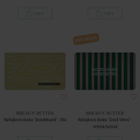
7,99 €
7,99 €
BESTSELLER
BREAD N' BUTTER
BREAD N' BUTTER
Raňajková doska "SnackBoard" - žltá
Raňajková doska "Good Vibes" -
zelená/ružová