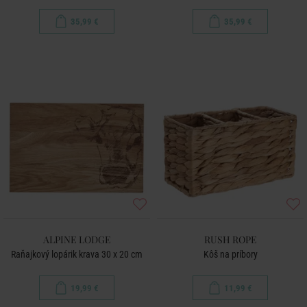
35,99 €
35,99 €
ALPINE LODGE
RUSH ROPE
Raňajkový lopárik krava 30 x 20 cm
Kôš na príbory
19,99 €
11,99 €