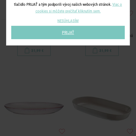
tlačidlo PRIJAŤ a tým podporili vývoj našich webových stránok.
Viac o
cookies si môžete prečítať kliknutím sem.
NESÚHLASÍM
TAVIRA
TAVIRA
PRIJAŤ
Šalátová misa 1,9 l - ružová
Servírovací tanier 36 x 22 cm - zelená
31,99 €
31,99 €