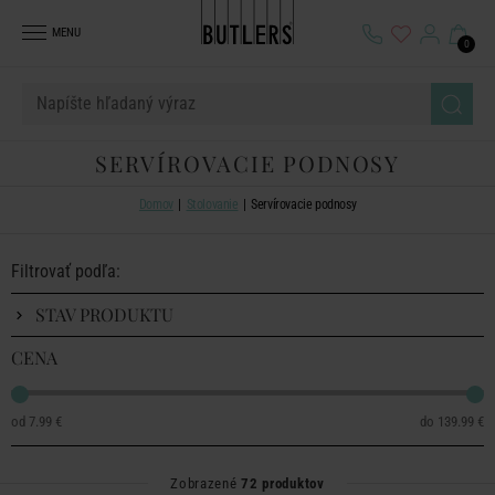
MENU
0
SERVÍROVACIE PODNOSY
Domov
Stolovanie
Servírovacie podnosy
Filtrovať podľa:
STAV PRODUKTU
CENA
7.99 €
139.99 €
Zobrazené
72 produktov