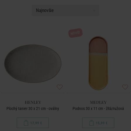
NOVÉ!
HENLEY
MEDLEY
Plochý tanier 30 x 21 cm - oválny
Podnos 30 x 11 cm - žltá/ružová
17,99 €
15,99 €