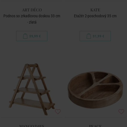
ART DÉCO
KATE
Podnos so zrkadlovou doskou 33 cm
Etažér 2-poschodový 35 cm
- zlatá
39,99 €
31,99 €
MANGO DAYS
PEACE