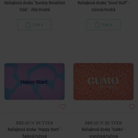
Raňajková doska "Sunday Breakfast
Raňajková doska "Good Stuff" -
Club" - žltá/modrá
ružová/modrá
7,99 €
7,99 €
BREAD N' BUTTER
BREAD N' BUTTER
Raňajková doska "Happy Start" -
Raňajková doska "GuMo" -
fialová/ružová
oranžová/ružová