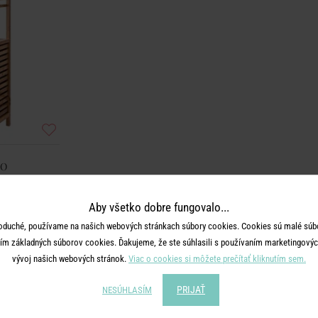
OO
ielizeň
Aby všetko dobre fungovalo...
€
oduché, používame na našich webových stránkach súbory cookies. Cookies sú malé súbo
ím základných súborov cookies. Ďakujeme, že ste súhlasili s používaním marketingových
vývoj našich webových stránok.
Viac o cookies si môžete prečítať kliknutím sem.
PRIJAŤ
NESÚHLASÍM