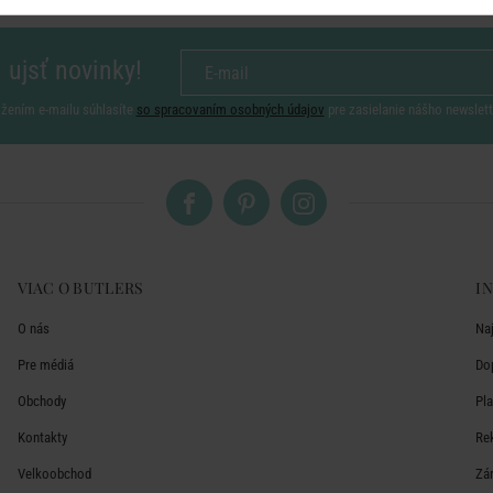
 ujsť novinky!
ožením e-mailu súhlasíte
so spracovaním osobných údajov
pre zasielanie nášho newslett
VIAC O BUTLERS
I
O nás
Na
Pre médiá
Do
Obchody
Pl
Kontakty
Re
Velkoobchod
Zá