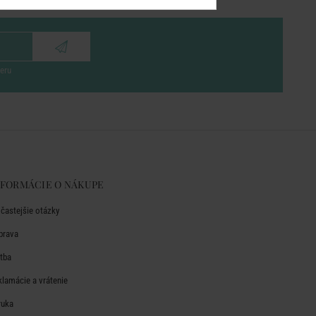
eru
NFORMÁCIE O NÁKUPE
jčastejšie otázky
prava
atba
klamácie a vrátenie
ruka