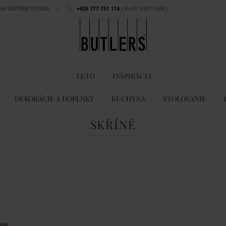
 NA VRÁTENIE TOVARU
|
+420 777 751 116
( Po-Pi: 9:00-17:00h )
LETO
INŠPIRÁCIA
DEKORÁCIE A DOPLNKY
KUCHYŇA
STOLOVANIE
SKŘÍNĚ