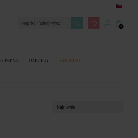
0
KÚPEĽŇA
DARČEKY
VÝPREDAJ