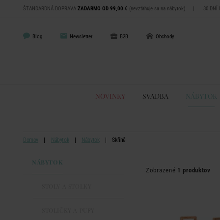
ŠTANDARDNÁ DOPRAVA
ZADARMO OD 99,00 €
(nevzťahuje sa na nábytok)
|
30 DNÍ
Blog
Newsletter
B2B
Obchody
NOVINKY
SVADBA
NÁBYTOK
Domov
Nábytok
Nábytok
Skříně
NÁBYTOK
Zobrazené
1 produktov
STOLY A STOLKY
STOLIČKY A PUFY