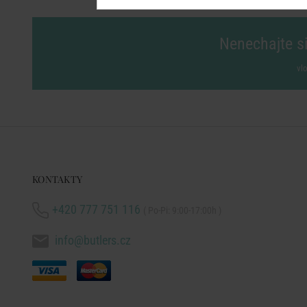
Nenechajte si
vl
KONTAKTY
+420 777 751 116
( Po-Pi: 9:00-17:00h )
info@butlers.cz