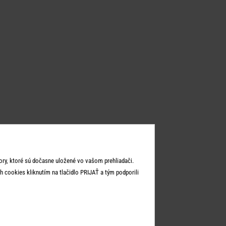
ry, ktoré sú dočasne uložené vo vašom prehliadači.
 cookies kliknutím na tlačidlo PRIJAŤ a tým podporili