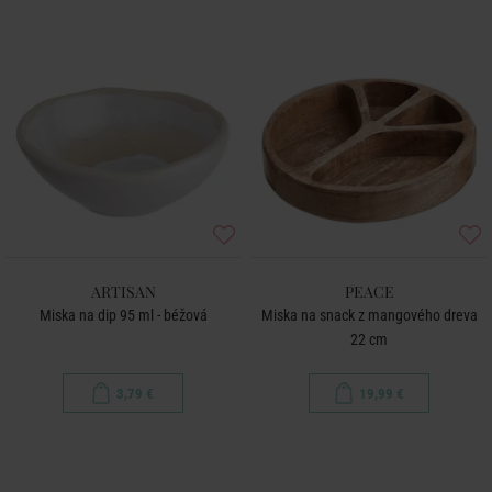
ARTISAN
PEACE
Miska na dip 95 ml - béžová
Miska na snack z mangového dreva
22 cm
3,79 €
19,99 €