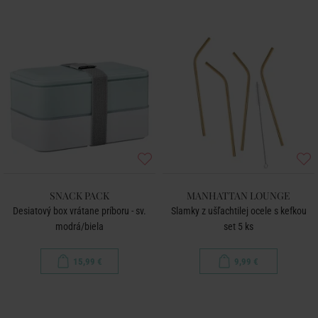
SNACK PACK
MANHATTAN LOUNGE
Desiatový box vrátane príboru - sv.
Slamky z ušľachtilej ocele s kefkou
modrá/biela
set 5 ks
15,99 €
9,99 €