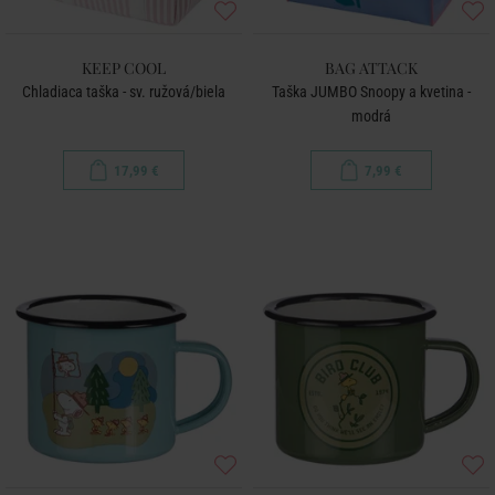
KEEP COOL
BAG ATTACK
Chladiaca taška - sv. ružová/biela
Taška JUMBO Snoopy a kvetina -
modrá
17,99 €
7,99 €