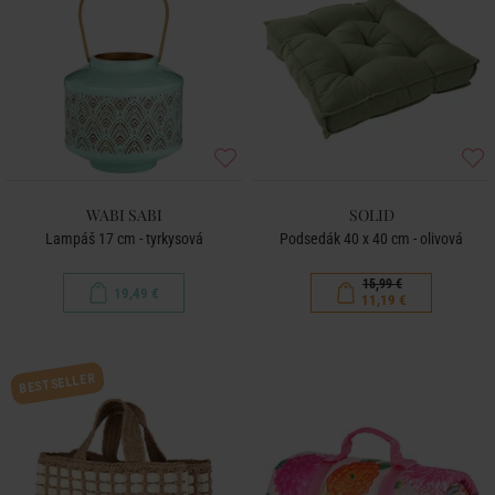
WABI SABI
SOLID
Lampáš 17 cm - tyrkysová
Podsedák 40 x 40 cm - olivová
15,99 €
19,49 €
11,19 €
BESTSELLER