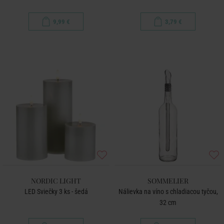
9,99 €
3,79 €
NORDIC LIGHT
SOMMELIER
LED Sviečky 3 ks - šedá
Nálievka na víno s chladiacou tyčou,
32 cm