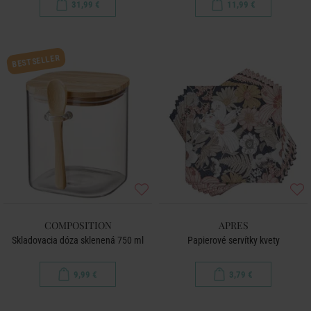
31,99 €
11,99 €
BESTSELLER
COMPOSITION
APRES
Skladovacia dóza sklenená 750 ml
Papierové servítky kvety
9,99 €
3,79 €