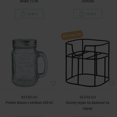
Miska 15 cm
Doštička
15,99 €
19,99 €
BESTSELLER
REFRESH
REFRESH
Poháre Mason s viečkom 450 ml
Kovový stojan na dávkovač na
nápoje