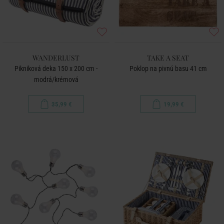
WANDERLUST
TAKE A SEAT
Pikniková deka 150 x 200 cm -
Poklop na pivnú basu 41 cm
modrá/krémová
35,99 €
19,99 €