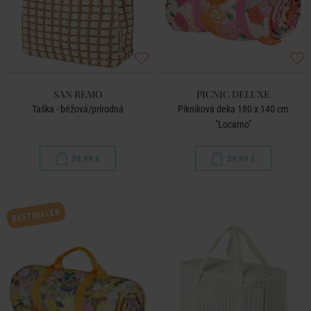
SAN REMO
PICNIC DELUXE
Taška - béžová/prírodná
Pikniková deka 180 x 140 cm
"Locarno"
39,99 €
39,99 €
BESTSELLER