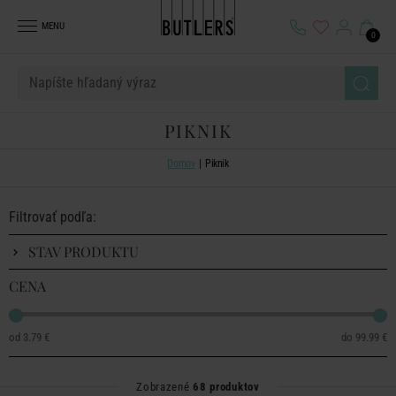
MENU
0
PIKNIK
Domov
Piknik
Filtrovať podľa:
STAV PRODUKTU
CENA
3.79 €
99.99 €
Zobrazené
68 produktov