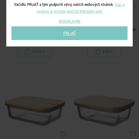
tlačidlo PRIJAŤ a tým podporili vývoj našich webových stránok.
Viac o
cookies si môžete prečítať kliknutím sem.
NESÚHLASÍM
TO GO
NATURALS
Termoska 0,5 l - mix
Desiatový box s bambusovým vekom
PRIJAŤ
1000 ml - číra/prírodná
15,99 €
9,99 €