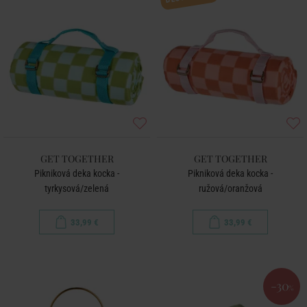
GET TOGETHER
GET TOGETHER
Pikniková deka kocka -
Pikniková deka kocka -
tyrkysová/zelená
ružová/oranžová
33,99 €
33,99 €
-30
%