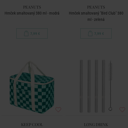
PEANUTS
PEANUTS
Hrnček smaltovaný 380 ml - modrá
Hrnček smaltovaný "Bird Club" 380
ml - zelená
7,99 €
7,99 €
KEEP COOL
LONG DRINK