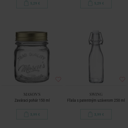
5,29 €
5,29 €
MASON'S
SWING
Zaváraci pohár 150 ml
Fľaša s patentným uzáverom 250 ml
3,99 €
3,99 €