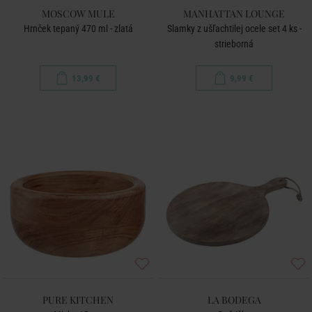
MOSCOW MULE
MANHATTAN LOUNGE
Hrnček tepaný 470 ml - zlatá
Slamky z ušľachtilej ocele set 4 ks -
strieborná
13,99 €
9,99 €
PURE KITCHEN
LA BODEGA