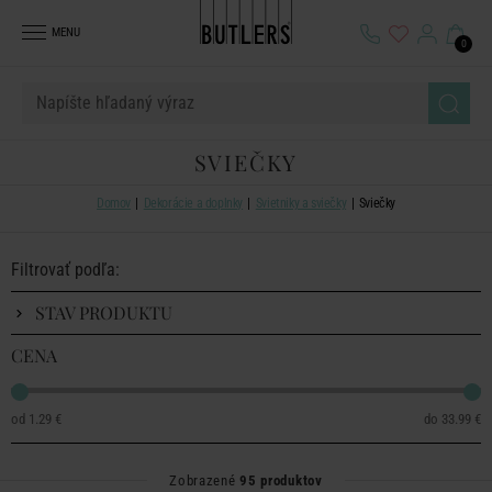
MENU
0
SVIEČKY
Domov
Dekorácie a doplnky
Svietniky a sviečky
Sviečky
Filtrovať podľa:
STAV PRODUKTU
CENA
1.29 €
33.99 €
Zobrazené
95 produktov