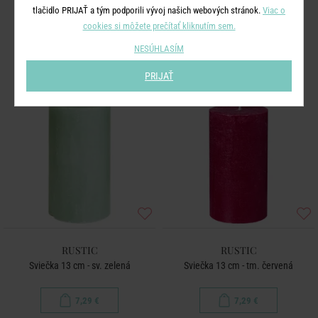
tlačidlo PRIJAŤ a tým podporili vývoj našich webových stránok.
Viac o
5,29 €
5,29 €
cookies si môžete prečítať kliknutím sem.
NESÚHLASÍM
PRIJAŤ
RUSTIC
RUSTIC
Sviečka 13 cm - sv. zelená
Sviečka 13 cm - tm. červená
7,29 €
7,29 €