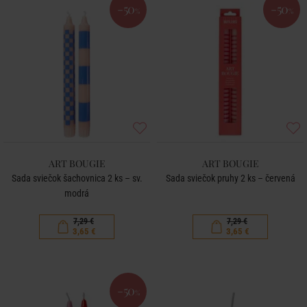
-50
-50
%
%
ART BOUGIE
ART BOUGIE
Sada sviečok šachovnica 2 ks – sv.
Sada sviečok pruhy 2 ks – červená
modrá
7,29 €
7,29 €
3,65 €
3,65 €
-50
%