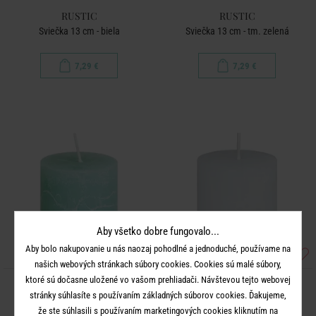
RUSTIC
RUSTIC
Sviečka 13 cm - biela
Sviečka 13 cm - tm. zelená
7,29 €
7,29 €
Aby všetko dobre fungovalo...
Aby bolo nakupovanie u nás naozaj pohodlné a jednoduché, používame na
našich webových stránkach súbory cookies. Cookies sú malé súbory,
ktoré sú dočasne uložené vo vašom prehliadači. Návštevou tejto webovej
RUSTIC
RUSTIC
stránky súhlasíte s používaním základných súborov cookies. Ďakujeme,
Sviečka 8 cm - mätová
Sviečka 8 cm - biela
že ste súhlasili s používaním marketingových cookies kliknutím na