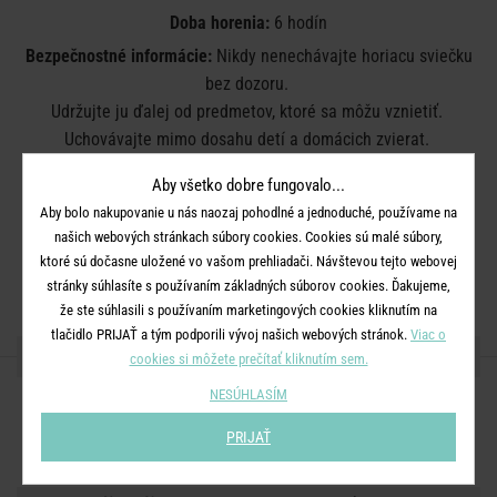
Doba horenia:
6 hodín
Bezpečnostné informácie:
Nikdy nenechávajte horiacu sviečku
bez dozoru.
Udržujte ju ďalej od predmetov, ktoré sa môžu vznietiť.
Uchovávajte mimo dosahu detí a domácich zvierat.
Udržujte sviečky aspoň 10 cm od seba.
Aby všetko dobre fungovalo...
Nepálte v prievanovom prostredí.
Aby bolo nakupovanie u nás naozaj pohodlné a jednoduché, používame na
Neumiestňujte do blízkosti zdroja tepla.
našich webových stránkach súbory cookies. Cookies sú malé súbory,
Zastrihnite knot na 1 cm.
ktoré sú dočasne uložené vo vašom prehliadači. Návštevou tejto webovej
Plameň zhasnite. Nesfúkajte ho.
stránky súhlasíte s používaním základných súborov cookies. Ďakujeme,
že ste súhlasili s používaním marketingových cookies kliknutím na
tlačidlo PRIJAŤ a tým podporili vývoj našich webových stránok.
Viac o
ZDIEĽAJTE S PRIATEĽMI
cookies si môžete prečítať kliknutím sem.
NESÚHLASÍM
PRIJAŤ