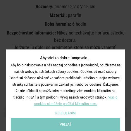
Rozmery:
priemer 2,2 x V 18 cm
Materiál:
parafín
Doba horenia:
6 hodín
Bezpečnostné informácie:
Nikdy nenechávajte horiacu sviečku
bez dozoru.
Udržujte ju ďalej od predmetov, ktoré sa môžu vznietiť.
Uchovávajte mimo dosahu detí a domácich zvierat.
Aby všetko dobre fungovalo...
Udržujte sviečky aspoň 10 cm od seba.
Aby bolo nakupovanie u nás naozaj pohodlné a jednoduché, používame na
Nepálte v prievanovom prostredí.
našich webových stránkach súbory cookies. Cookies sú malé súbory,
Neumiestňujte do blízkosti zdroja tepla.
ktoré sú dočasne uložené vo vašom prehliadači. Návštevou tejto webovej
Zastrihnite knot na 1 cm.
stránky súhlasíte s používaním základných súborov cookies. Ďakujeme,
že ste súhlasili s používaním marketingových cookies kliknutím na
Plameň zhasnite. Nesfúkajte ho.
tlačidlo PRIJAŤ a tým podporili vývoj našich webových stránok.
Viac o
cookies si môžete prečítať kliknutím sem.
ZDIEĽAJTE S PRIATEĽMI
NESÚHLASÍM
PRIJAŤ