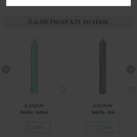
ĎALŠIE PRODUKTY ZO SÉRIE
RAINBOW
RAINBOW
Sviečka - mätová
Sviečka - sivá
1,29 €
1,29 €