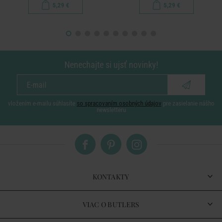
5,29 €
5,29 €
Nenechajte si ujsť novinky!
vložením e-mailu súhlasíte
so spracovaním osobných údajov
pre zasielanie nášho
newsletteru
KONTAKTY
VIAC O BUTLERS