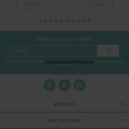
5,29 €
5,29 €
Nenechajte si ujsť novinky!
vložením e-mailu súhlasíte
so spracovaním osobných údajov
pre zasielanie nášho
newsletteru
KONTAKTY
VIAC O BUTLERS