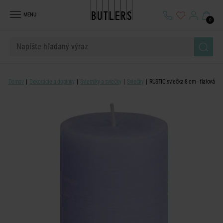
MENU
0
Domov
Dekorácie a doplnky
Svietniky a sviečky
Sviečky
RUSTIC sviečka 8 cm - fialová