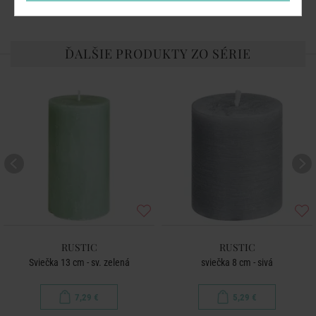
ĎALŠIE PRODUKTY ZO SÉRIE
RUSTIC
RUSTIC
Sviečka 13 cm - sv. zelená
sviečka 8 cm - sivá
7,29 €
5,29 €