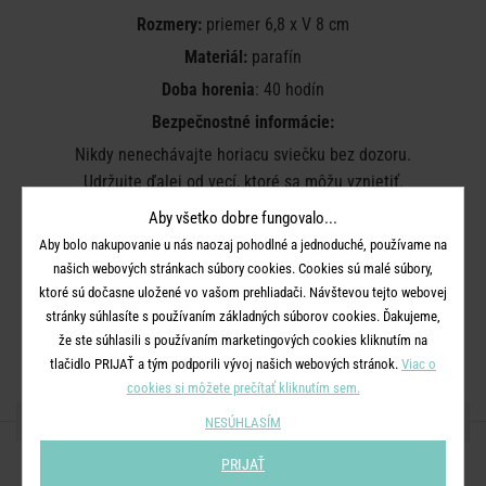
Rozmery:
priemer 6,8 x V 8 cm
Materiál:
parafín
Doba horenia
: 40 hodín
Bezpečnostné informácie:
Nikdy nenechávajte horiacu sviečku bez dozoru.
Udržujte ďalej od vecí, ktoré sa môžu vznietiť.
Uchovávajte mimo dosahu detí a domácich zvierat.
Aby všetko dobre fungovalo...
Udržujte sviečky aspoň 10 cm od seba.
Aby bolo nakupovanie u nás naozaj pohodlné a jednoduché, používame na
Nepáľte v prievane.
našich webových stránkach súbory cookies. Cookies sú malé súbory,
Neumiestňujte do blízkosti zdroja tepla.
ktoré sú dočasne uložené vo vašom prehliadači. Návštevou tejto webovej
Zastrihnite knôt na 1 cm.
stránky súhlasíte s používaním základných súborov cookies. Ďakujeme,
že ste súhlasili s používaním marketingových cookies kliknutím na
Plameň zhášajte. Nesfúkajte ho.
tlačidlo PRIJAŤ a tým podporili vývoj našich webových stránok.
Viac o
cookies si môžete prečítať kliknutím sem.
ZDIEĽAJTE S PRIATEĽMI
NESÚHLASÍM
PRIJAŤ