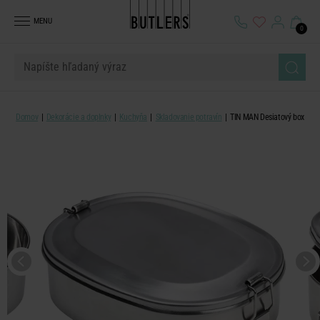
MENU
0
Domov
Dekorácie a doplnky
Kuchyňa
Skladovanie potravín
TIN MAN Desiatový box