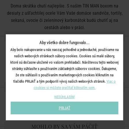
Doma skrátka chutí najlepšie. S našim TIN MAN boxom na
desiaty z ušľachtilej ocele Vám Vaše domáce sandviče, tortily,
sekaná, ovocie či zeleninový karbonátok budú chutiť aj na
cestách alebo v práci.
DETAILY PRODUKTU
Aby všetko dobre fungovalo...
vhodné
do
umývačky
riadu
Aby bolo nakupovanie u nás naozaj pohodlné a jednoduché, používame na
našich webových stránkach súbory cookies. Cookies sú malé súbory,
nie je vhodné
do
mikrovlnnej
rúry
ktoré sú dočasne uložené vo vašom prehliadači. Návštevou tejto webovej
Materiál:
ušľachtilá oceľ
stránky súhlasíte s používaním základných súborov cookies. Ďakujeme,
že ste súhlasili s používaním marketingových cookies kliknutím na
tlačidlo PRIJAŤ a tým podporili vývoj našich webových stránok.
Viac o
ZDIEĽAJTE S PRIATEĽMI
cookies si môžete prečítať kliknutím sem.
NESÚHLASÍM
PRIJAŤ
MOHLO BY SA VÁM PÁČIŤ