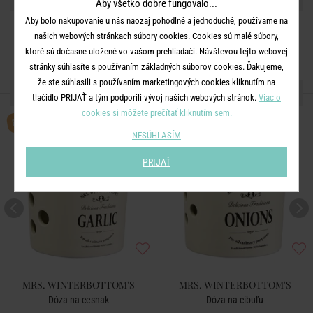
Aby všetko dobre fungovalo...
Aby bolo nakupovanie u nás naozaj pohodlné a jednoduché, používame na
našich webových stránkach súbory cookies. Cookies sú malé súbory,
ktoré sú dočasne uložené vo vašom prehliadači. Návštevou tejto webovej
stránky súhlasíte s používaním základných súborov cookies. Ďakujeme,
že ste súhlasili s používaním marketingových cookies kliknutím na
ĎALŠIE PRODUKTY ZO SÉRIE
tlačidlo PRIJAŤ a tým podporili vývoj našich webových stránok.
Viac o
cookies si môžete prečítať kliknutím sem.
BESTSELLER
NESÚHLASÍM
PRIJAŤ
MRS. WINTERBOTTOM'S
MRS. WINTERBOTTOM'S
Dóza na cesnak
Dóza na cibuľu