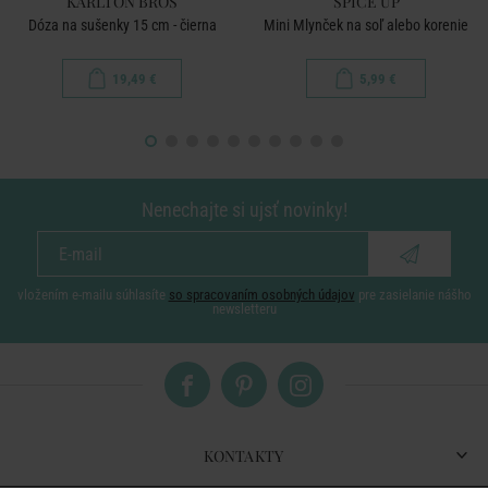
KARLTON BROS
SPICE UP
Dóza na sušenky 15 cm - čierna
Mini Mlynček na soľ alebo korenie
19,49 €
5,99 €
Nenechajte si ujsť novinky!
vložením e-mailu súhlasíte
so spracovaním osobných údajov
pre zasielanie nášho
newsletteru
KONTAKTY