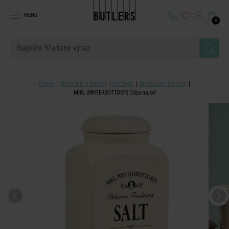
MENU
0
Domov
Dekorácie a doplnky
Kuchyňa
Skladovanie potravín
MRS. WINTERBOTTOM'S Dóza na soľ