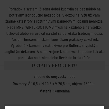
Poriadok a systém. Žiadna dobrá kuchyňa sa bez nádob na
potraviny jednoducho nezaobíde. S dózou na ryžu už Vám
žiadne katastrofy s roztrhnutými papierovými obalmi nehrozia.
Rada MRS. WINTERBOTTOMS myslí na každého a na všetko.
Uchovať alebo servírovať na stôl sa dá vďaka tradičným dóza,
fľašiam, hrncom, miskám, konvičkám prakticky čokoľvek.
Vyrobené z kameniny exkluzívne pre Butlers, s typickým
anglickým dekorom. A samozrejme k sebe všetko padne tak ako
pokrievka na hrniec alebo lievik do hrdla fľaše.
DETAILY PRODUKTU
vhodné do
umývačky
riadu
Rozmery:
Š 10,5 x H 10,5 x V 20,5 cm, objem: 1300 ml
Materiál:
kamenina
ZDIEĽAJTE S PRIATEĽMI