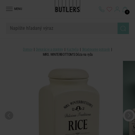
MENU
0
Domov
Dekorácie a doplnky
Kuchyňa
Skladovanie potravín
MRS. WINTERBOTTOM'S Dóza na ryžu