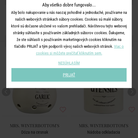
Aby všetko dobre fungovalo...
Aby bolo nakupovanie u nás naozaj pohodlné a jednoduché, používame na
našich webových stránkach súbory cookies. Cookies sú malé súbory,
ktoré sú dočasne uložené vo vašom prehliadači. Návštevou tejto webovej
stránky súhlasíte s používaním základných súborov cookies. Ďakujeme,
že ste súhlasili s používaním marketingových cookies kliknutím na
ĎALŠIE PRODUKTY ZO SÉRIE
tlačidlo PRIJAŤ a tým podporili vývoj našich webových stránok.
Viac o
cookies si môžete prečítať kliknutím sem.
NESÚHLASÍM
PRIJAŤ
MRS. WINTERBOTTOM'S
MRS. WINTERBOTTOM'S
Dóza na cesnak
Nádoba odkladacia