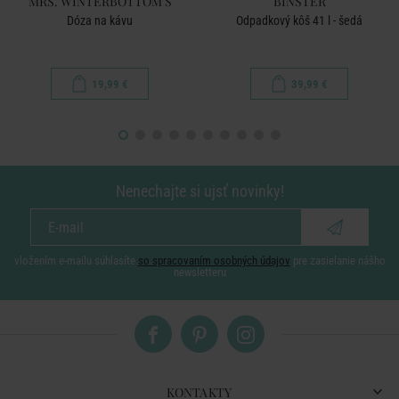
MRS. WINTERBOTTOM'S
BINSTER
Dóza na kávu
Odpadkový kôš 41 l - šedá
19,99 €
39,99 €
Nenechajte si ujsť novinky!
vložením e-mailu súhlasíte
so spracovaním osobných údajov
pre zasielanie nášho
newsletteru
KONTAKTY