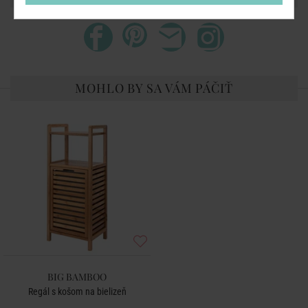
MOHLO BY SA VÁM PÁČIŤ
BIG BAMBOO
Regál s košom na bielizeň