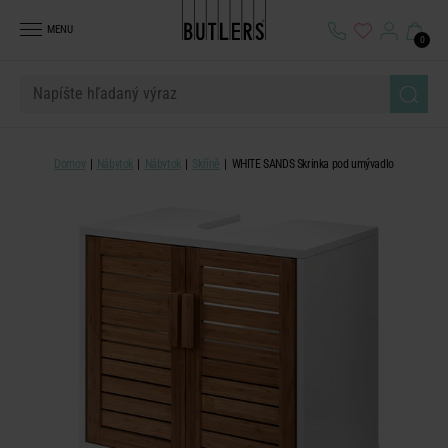
MENU
0
Domov
Nábytok
Nábytok
Skříně
WHITE SANDS Skrinka pod umývadlo