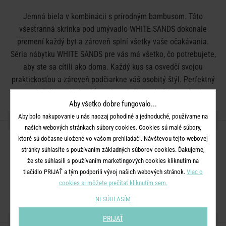
Jemná biela v kombinácii s prírodným bambusom. Táto
všestranná skrinka pod umývadlo WHITE SANDS dokonale
premení každý byt a zároveň splní všetky vaše očakávania.
Séria nábytku WHITE SANDS pre vás má všetko, čo potrebujete,
aby ste sa cítili ako doma. Každý kus sa osvedčí svojou
praktickosťou a zároveň podčiarkne váš osobitý štýl. Perfektný
spoločník na dlhé a šťastné spolužitie v každej možnej
Aby všetko dobre fungovalo...
kombinácii.
Aby bolo nakupovanie u nás naozaj pohodlné a jednoduché, používame na
DETAILY PRODUKTU
našich webových stránkach súbory cookies. Cookies sú malé súbory,
ktoré sú dočasne uložené vo vašom prehliadači. Návštevou tejto webovej
výrobek je dodáván nesestavený s návodem k montáži
stránky súhlasíte s používaním základných súborov cookies. Ďakujeme,
Rozmery:
V 61,5 x Š 60 x H 38 cm, vzdialenosť police 23,5 cm,
že ste súhlasili s používaním marketingových cookies kliknutím na
výrez 16 x 25 cm
tlačidlo PRIJAŤ a tým podporili vývoj našich webových stránok.
Viac o
cookies si môžete prečítať kliknutím sem.
Materiál:
bambus, MDF
NESÚHLASÍM
PRIJAŤ
ZDIEĽAJTE S PRIATEĽMI