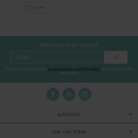
119,99 €
Nenechajte si ujsť novinky!
vložením e-mailu súhlasíte
so spracovaním osobných údajov
pre zasielanie nášho
newsletteru
KONTAKTY
VIAC O BUTLERS