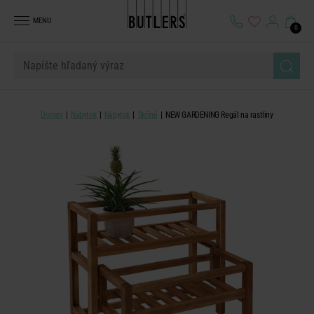
MENU
0
Domov
Nábytok
Nábytok
Skříně
NEW GARDENING Regál na rastliny