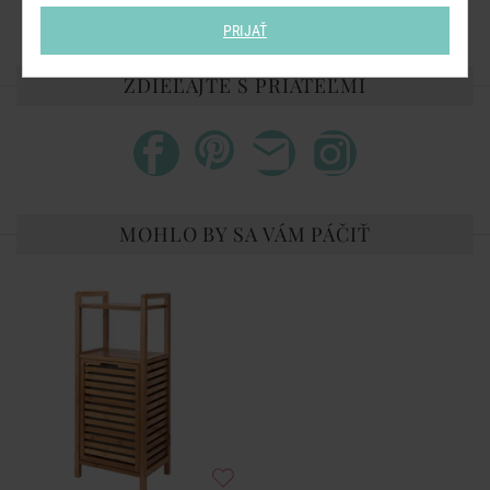
Materiál:
FSC-certifikované agátové drevo
PRIJAŤ
ZDIEĽAJTE S PRIATEĽMI
MOHLO BY SA VÁM PÁČIŤ