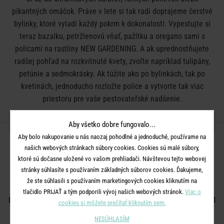
pikantných omáčok. Práve v lete si tak radi doprajeme čerstvé
bylinky, ktoré vyladí každý pokrm k dokonalosti. Vypestujte si
teraz bazalku, petržlenovú vňať, pažítku a oregano sami s
policami na rastliny NEW GARDENING. A ak uprednostňujete
radšej pohľad na rozkvitnuté kvety, zvoľte napríklad tulipány,
petúnie a sedmokrásky. Ak túžite ako po bylinkách, tak po
kvetinách, jednoducho rozložte police a vytvorte tak viac
priestoru pre vaše pestovateľské nadšenie.
DETAILY PRODUKTU
Aby všetko dobre fungovalo...
Aby bolo nakupovanie u nás naozaj pohodlné a jednoduché, používame na
produkt dodávaný rozmontovaný s návodom na montáž
našich webových stránkach súbory cookies. Cookies sú malé súbory,
ktoré sú dočasne uložené vo vašom prehliadači. Návštevou tejto webovej
pokyny pre údržbu: chráňte pred dlhodobou vlhkosťou, čistite
stránky súhlasíte s používaním základných súborov cookies. Ďakujeme,
vlhkou handričkou a v prípade potreby umyte jemnou mydlovou
že ste súhlasili s používaním marketingových cookies kliknutím na
vodou, potom povrch utrite čistou handričkou
tlačidlo PRIJAŤ a tým podporili vývoj našich webových stránok.
Viac o
Rozmery:
Š 61 x H 45 x V 60 cm, podstavec: 20 cm, police I: V 24
cookies si môžete prečítať kliknutím sem.
cm, police II: V 44 cm, zložené: H 24 cm
NESÚHLASÍM