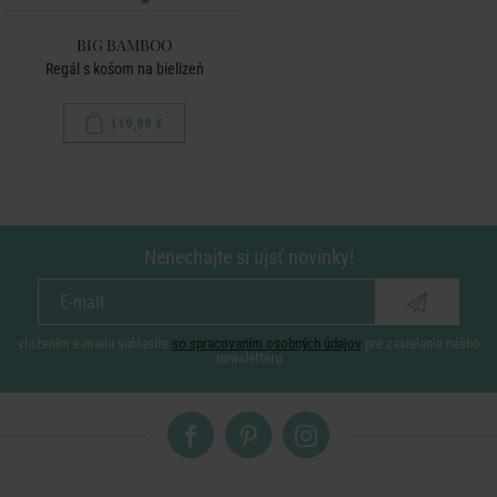
BIG BAMBOO
Regál s košom na bielizeň
119,99 €
Nenechajte si ujsť novinky!
vložením e-mailu súhlasíte
so spracovaním osobných údajov
pre zasielanie nášho
newsletteru