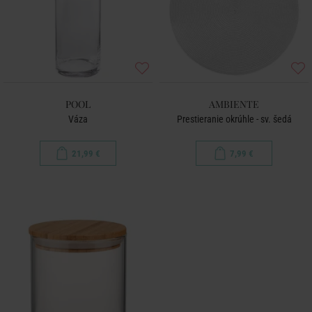
POOL
AMBIENTE
Váza
Prestieranie okrúhle - sv. šedá
21,99 €
7,99 €