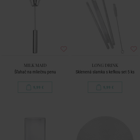
MILK MAID
LONG DRINK
Šľahač na mliečnu penu
Sklenená slamka s kefkou set 5 ks
9,99 €
9,99 €