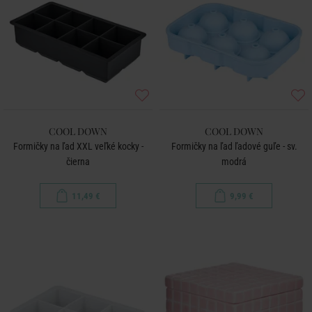
COOL DOWN
COOL DOWN
Formičky na ľad XXL veľké kocky -
Formičky na ľad ľadové guľe - sv.
čierna
modrá
11,49 €
9,99 €