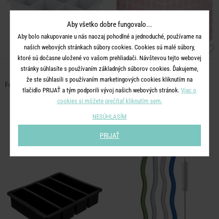
Aby všetko dobre fungovalo...
Aby bolo nakupovanie u nás naozaj pohodlné a jednoduché, používame na
našich webových stránkach súbory cookies. Cookies sú malé súbory,
ktoré sú dočasne uložené vo vašom prehliadači. Návštevou tejto webovej
stránky súhlasíte s používaním základných súborov cookies. Ďakujeme,
COOL DOWN
TILES
že ste súhlasili s používaním marketingových cookies kliknutím na
Formičky na ľad veľké kocky - sv. sivá
Dóza 550 ml - ružová
tlačidlo PRIJAŤ a tým podporili vývoj našich webových stránok.
Viac o
cookies si môžete prečítať kliknutím sem.
9,99 €
11,49 €
NESÚHLASÍM
PRIJAŤ