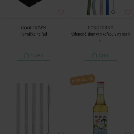
COOL DOWN
LONG DRINK
Formička na ľad
Sklenené slamky s kefkou vlny set 5
ks
11,49 €
7,99 €
BESTSELLER