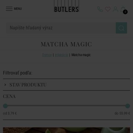
MENU
0
MATCHA MAGIC
Domov
Inšpirácia
Matcha magic
Filtrovať podľa:
STAV PRODUKTU
CENA
3.79 €
55.99 €