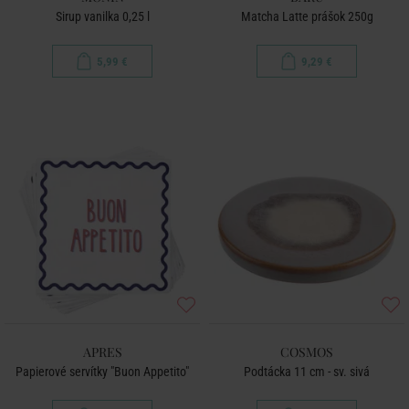
Sirup vanilka 0,25 l
Matcha Latte prášok 250g
5,99 €
9,29 €
APRES
COSMOS
Papierové servítky "Buon Appetito"
Podtácka 11 cm - sv. sivá