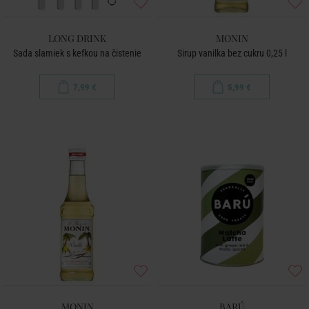
LONG DRINK
MONIN
Sada slamiek s kefkou na čistenie
Sirup vanilka bez cukru 0,25 l
7,99 €
5,99 €
MONIN
BARÚ