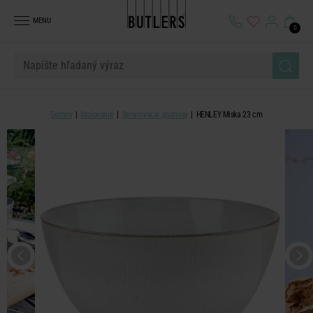
MENU
0
Domov
Stolovanie
Servírovacie podnosy
HENLEY Miska 23 cm