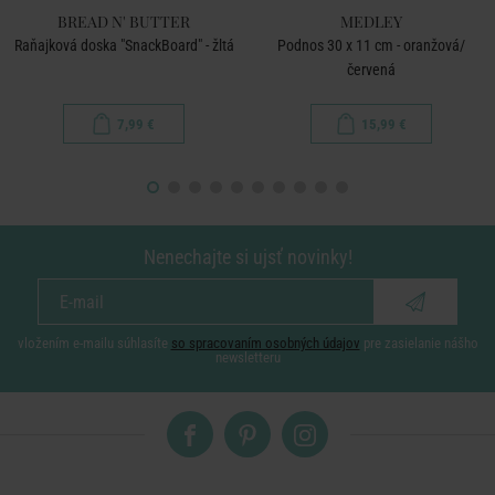
BREAD N' BUTTER
MEDLEY
Raňajková doska "SnackBoard" - žltá
Podnos 30 x 11 cm - oranžová/
červená
7,99 €
15,99 €
Nenechajte si ujsť novinky!
vložením e-mailu súhlasíte
so spracovaním osobných údajov
pre zasielanie nášho
newsletteru