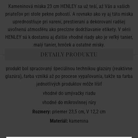
Kameninová miska 23 cm HENLEY sa už teší, až Vás a vašich
priateľov pri stole pekne pohostí. A rovnako ako vy aj táto miska
uprednostňuje pri varení, prestieraní a dekorovaní radšej
uvoľnenú atmosféru ako precízne dodržiavanie etikety. V sérii
HENLEY sú k dostaniu aj ďalšie vhodné riady ako je veľký tanier,
malý tanier, hrnček a ostatné misky.
DETAILY PRODUKTU
produkt bol
spracovaný špeciálnou
technikou
glazúry
(
reaktívne
glazúra
)
,
farba
vzniká
až
po procese
vypaľovania
,
takže sa
farba
jednotlivých produktov
môže líšiť
vhodné do
umývačky
riadu
vhodné do
mikrovlnnej
rúry
Rozmery:
priemer 23,5 cm, V 12,2 cm
Materiál:
kamenina