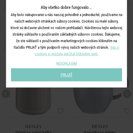
ZDIEĽAJTE S PRIATEĽMI
Aby všetko dobre fungovalo...
Aby bolo nakupovanie u nás naozaj pohodlné a jednoduché, používame na
našich webových stránkach súbory cookies. Cookies sú malé súbory,
ktoré sú dočasne uložené vo vašom prehliadači. Návštevou tejto webovej
stránky súhlasíte s používaním základných súborov cookies. Ďakujeme,
že ste súhlasili s používaním marketingových cookies kliknutím na
ĎALŠIE PRODUKTY ZO SÉRIE
tlačidlo PRIJAŤ a tým podporili vývoj našich webových stránok.
Viac o
cookies si môžete prečítať kliknutím sem.
NESÚHLASÍM
PRIJAŤ
HENLEY
HENLEY
Držiak na zubnú kefku
Kanvička na mlieko