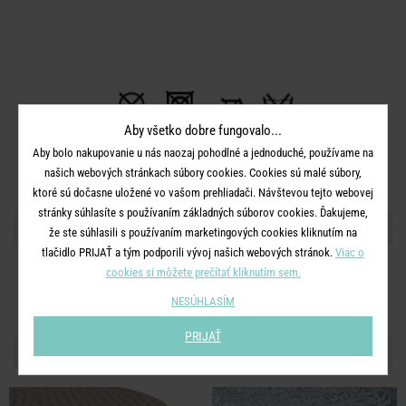
Aby všetko dobre fungovalo...
Rozmery:
priemer 140 cm
Aby bolo nakupovanie u nás naozaj pohodlné a jednoduché, používame na
Materiál:
40% flís, 30% EVA, 30% polyetylén
našich webových stránkach súbory cookies. Cookies sú malé súbory,
ktoré sú dočasne uložené vo vašom prehliadači. Návštevou tejto webovej
stránky súhlasíte s používaním základných súborov cookies. Ďakujeme,
ZDIEĽAJTE S PRIATEĽMI
že ste súhlasili s používaním marketingových cookies kliknutím na
tlačidlo PRIJAŤ a tým podporili vývoj našich webových stránok.
Viac o
cookies si môžete prečítať kliknutím sem.
NESÚHLASÍM
PRIJAŤ
ĎALŠIE PRODUKTY ZO SÉRIE