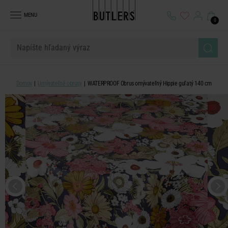
MENU
0
Domov
Umývateľné obrusy
WATERPROOF Obrus omývateľný Hippie guľatý 140 cm