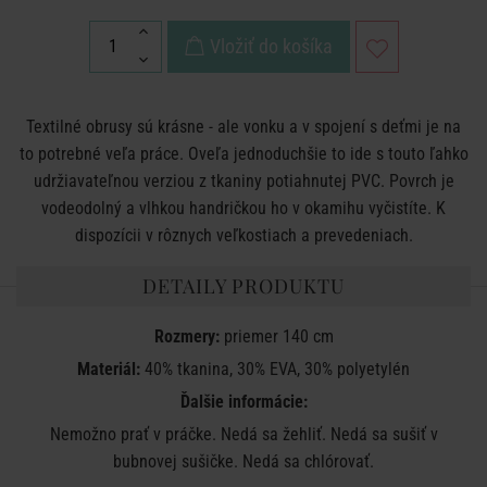
Vložiť do košíka
Textilné obrusy sú krásne - ale vonku a v spojení s deťmi je na
to potrebné veľa práce. Oveľa jednoduchšie to ide s touto ľahko
udržiavateľnou verziou z tkaniny potiahnutej PVC. Povrch je
vodeodolný a vlhkou handričkou ho v okamihu vyčistíte. K
dispozícii v rôznych veľkostiach a prevedeniach.
DETAILY PRODUKTU
Rozmery:
priemer 140 cm
Materiál:
40% tkanina, 30% EVA, 30% polyetylén
Ďalšie informácie:
Nemožno prať v práčke. Nedá sa žehliť. Nedá sa sušiť v
bubnovej sušičke. Nedá sa chlórovať.