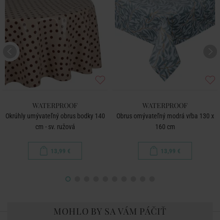
WATERPROOF
WATERPROOF
Okrúhly umývateľný obrus bodky 140
Obrus omývateľný modrá vŕba 130 x
cm - sv. ružová
160 cm
13,99 €
13,99 €
MOHLO BY SA VÁM PÁČIŤ