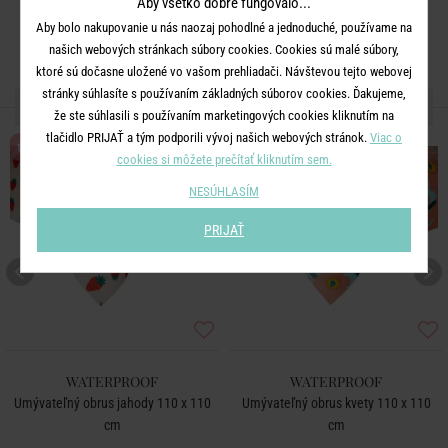
Aby všetko dobre fungovalo...
Aby bolo nakupovanie u nás naozaj pohodlné a jednoduché, používame na
našich webových stránkach súbory cookies. Cookies sú malé súbory,
ktoré sú dočasne uložené vo vašom prehliadači. Návštevou tejto webovej
stránky súhlasíte s používaním základných súborov cookies. Ďakujeme,
ĎALŠIE PRODUKTY ZO SÉRIE
že ste súhlasili s používaním marketingových cookies kliknutím na
tlačidlo PRIJAŤ a tým podporili vývoj našich webových stránok.
Viac o
NOVÉ!
NOVÉ!
cookies si môžete prečítať kliknutím sem.
NESÚHLASÍM
PRIJAŤ
WATERPROOF
WATERPROOF
Umývateľný obrus jahody 110 x 110
Umývateľný obrus kvety 110 x 110
cm
cm