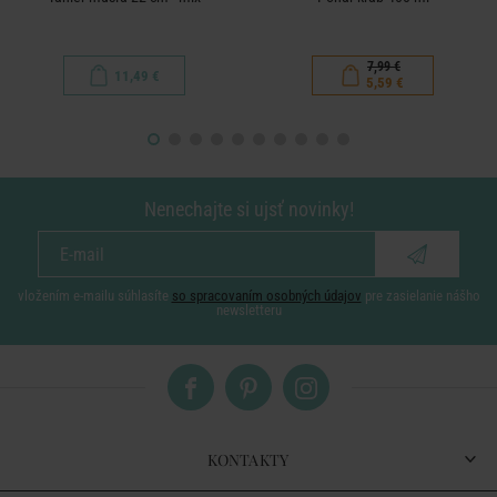
7,99 €
11,49 €
5,59 €
Nenechajte si ujsť novinky!
vložením e-mailu súhlasíte
so spracovaním osobných údajov
pre zasielanie nášho
newsletteru
KONTAKTY