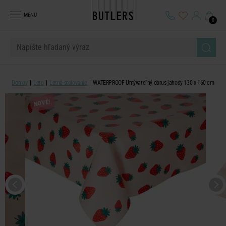
MENU
0
Domov
Leto
Letné stolovanie
WATERPROOF Umývateľný obrus jahody 130 x 160 cm
NOVÉ!