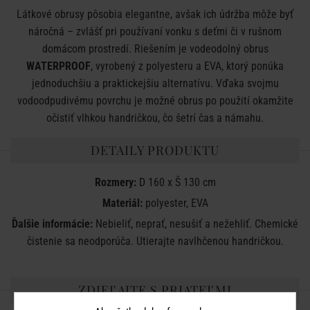
Látkové obrusy pôsobia elegantne, avšak ich údržba môže byť
náročná – zvlášť pri používaní vonku s deťmi či v rušnom
domácom prostredí. Riešením je vodeodolný obrus
WATERPROOF
, vyrobený z polyesteru a EVA, ktorý ponúka
jednoduchšiu a praktickejšiu alternatívu. Vďaka svojmu
vodoodpudivému povrchu je možné obrus po použití okamžite
očistiť vlhkou handričkou, čo šetrí čas a námahu.
DETAILY PRODUKTU
Rozmery:
D 160 x Š 130 cm
Materiál:
polyester, EVA
Ďalšie informácie:
Nebieliť, neprať, nesušiť a nežehliť. Chemické
čistenie sa neodporúča. Utierajte navlhčenou handričkou.
ZDIEĽAJTE S PRIATEĽMI