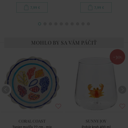
7,99 €
7,99 €
MOHLO BY SA VÁM PÁČIŤ
-30
%
CORAL COAST
SUNNY JOY
Tanier mušľa 22 cm - mix
Pohár krab 400 ml