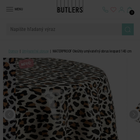
MENU
0
Domov
Umývateľné obrusy
WATERPROOF Okrúhly umývateľný obrus leopard 140 cm
NOVÉ!