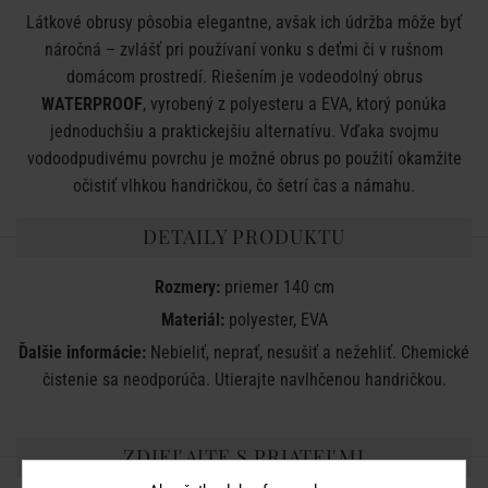
Látkové obrusy pôsobia elegantne, avšak ich údržba môže byť
náročná – zvlášť pri používaní vonku s deťmi či v rušnom
domácom prostredí. Riešením je vodeodolný obrus
WATERPROOF
, vyrobený z polyesteru a EVA, ktorý ponúka
jednoduchšiu a praktickejšiu alternatívu. Vďaka svojmu
vodoodpudivému povrchu je možné obrus po použití okamžite
očistiť vlhkou handričkou, čo šetrí čas a námahu.
DETAILY PRODUKTU
Rozmery:
priemer 140 cm
Materiál:
polyester, EVA
Ďalšie informácie:
Nebieliť, neprať, nesušiť a nežehliť. Chemické
čistenie sa neodporúča. Utierajte navlhčenou handričkou.
ZDIEĽAJTE S PRIATEĽMI