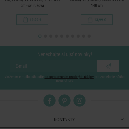
cm - sv. ružová
140 cm
19,99 €
13,99 €
Nenechajte si ujsť novinky!
vložením e-mailu súhlasíte
so spracovaním osobných údajov
pre zasielanie nášho
newsletteru
KONTAKTY