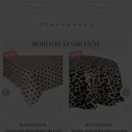
7,99 €
7,99 €
MOHLO BY SA VÁM PÁČIŤ
NOVÉ!
NOVÉ!
WATERPROOF
WATERPROOF
Umývateľný obrus bodky 140 x 200
Okrúhly umývateľný obrus leopard