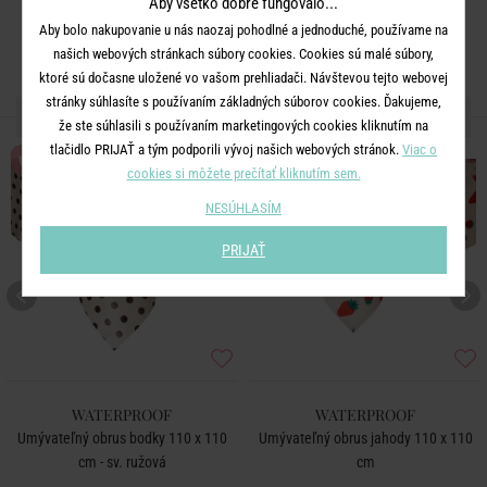
Aby všetko dobre fungovalo...
Aby bolo nakupovanie u nás naozaj pohodlné a jednoduché, používame na
našich webových stránkach súbory cookies. Cookies sú malé súbory,
ktoré sú dočasne uložené vo vašom prehliadači. Návštevou tejto webovej
stránky súhlasíte s používaním základných súborov cookies. Ďakujeme,
ĎALŠIE PRODUKTY ZO SÉRIE
že ste súhlasili s používaním marketingových cookies kliknutím na
tlačidlo PRIJAŤ a tým podporili vývoj našich webových stránok.
Viac o
NOVÉ!
NOVÉ!
cookies si môžete prečítať kliknutím sem.
NESÚHLASÍM
PRIJAŤ
WATERPROOF
WATERPROOF
Umývateľný obrus bodky 110 x 110
Umývateľný obrus jahody 110 x 110
cm - sv. ružová
cm