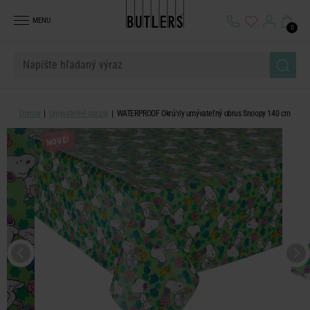
MENU
0
Domov
Umývateľné obrusy
WATERPROOF Okrúhly umývateľný obrus Snoopy 140 cm
NOVÉ!