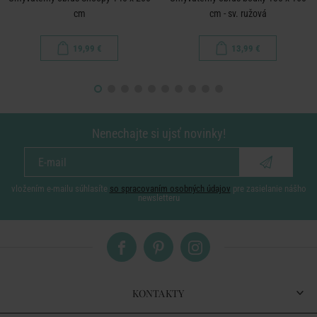
cm
cm - sv. ružová
19,99 €
13,99 €
Nenechajte si ujsť novinky!
vložením e-mailu súhlasíte
so spracovaním osobných údajov
pre zasielanie nášho
newsletteru
KONTAKTY