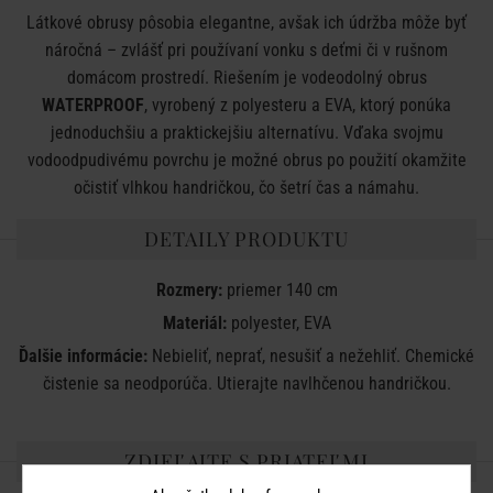
Látkové obrusy pôsobia elegantne, avšak ich údržba môže byť
náročná – zvlášť pri používaní vonku s deťmi či v rušnom
domácom prostredí. Riešením je vodeodolný obrus
WATERPROOF
, vyrobený z polyesteru a EVA, ktorý ponúka
jednoduchšiu a praktickejšiu alternatívu. Vďaka svojmu
vodoodpudivému povrchu je možné obrus po použití okamžite
očistiť vlhkou handričkou, čo šetrí čas a námahu.
DETAILY PRODUKTU
Rozmery:
priemer 140 cm
Materiál:
polyester, EVA
Ďalšie informácie:
Nebieliť, neprať, nesušiť a nežehliť. Chemické
čistenie sa neodporúča. Utierajte navlhčenou handričkou.
ZDIEĽAJTE S PRIATEĽMI