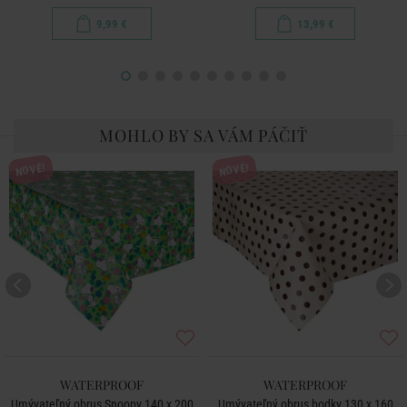
9,99 €
13,99 €
MOHLO BY SA VÁM PÁČIŤ
NOVÉ!
NOVÉ!
WATERPROOF
WATERPROOF
Umývateľný obrus Snoopy 140 x 200
Umývateľný obrus bodky 130 x 160