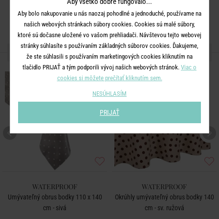
Aby všetko dobre fungovalo...
Aby bolo nakupovanie u nás naozaj pohodlné a jednoduché, používame na
našich webových stránkach súbory cookies. Cookies sú malé súbory,
ktoré sú dočasne uložené vo vašom prehliadači. Návštevou tejto webovej
stránky súhlasíte s používaním základných súborov cookies. Ďakujeme,
ĎALŠIE PRODUKTY ZO SÉRIE
že ste súhlasili s používaním marketingových cookies kliknutím na
tlačidlo PRIJAŤ a tým podporili vývoj našich webových stránok.
Viac o
NOVÉ!
cookies si môžete prečítať kliknutím sem.
NESÚHLASÍM
PRIJAŤ
WATERPROOF
WATERPROOF
Umývateľný obrus bodky 110 x 140
Okrúhly umývateľný obrus bodky 140
cm - sivá
cm - sv. ružová