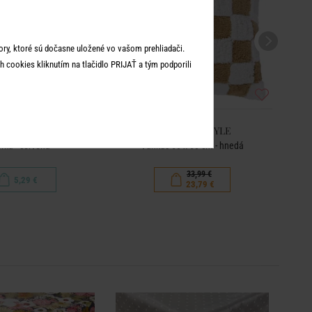
ry, ktoré sú dočasne uložené vo vašom prehliadači.
 cookies kliknutím na tlačidlo PRIJAŤ a tým podporili
CKER STYLE
CHECKER STYLE
erka - červená
Vankúš 50 x 50 cm - hnedá
33,99 €
5,29 €
23,79 €