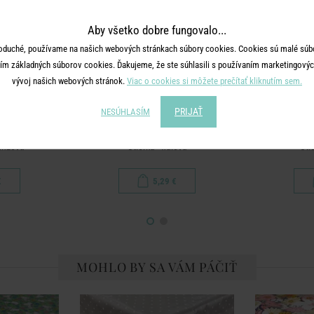
Aby všetko dobre fungovalo...
oduché, používame na našich webových stránkach súbory cookies. Cookies sú malé súbo
ím základných súborov cookies. Ďakujeme, že ste súhlasili s používaním marketingových
vývoj našich webových stránok.
Viac o cookies si môžete prečítať kliknutím sem.
PRIJAŤ
NESÚHLASÍM
TYLE
CHECKER STYLE
CHE
ranžová
Utierka - fialová
Uti
€
5,29 €
MOHLO BY SA VÁM PÁČIŤ