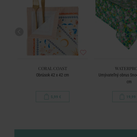
CORAL COAST
WATERPR
y 140
Obrúsok 42 x 42 cm
Umývateľný obrus Sno
cm
5,99 €
19,99 