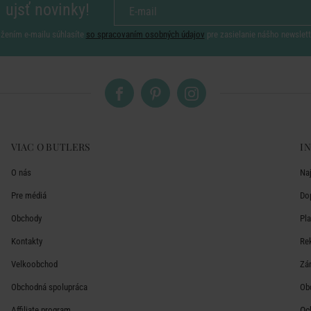
 ujsť novinky!
ožením e-mailu súhlasíte
so spracovaním osobných údajov
pre zasielanie nášho newslett
VIAC O BUTLERS
I
O nás
Na
Pre médiá
Do
Obchody
Pl
Kontakty
Re
Velkoobchod
Zá
Obchodná spolupráca
Ob
Affiliate program
Oc