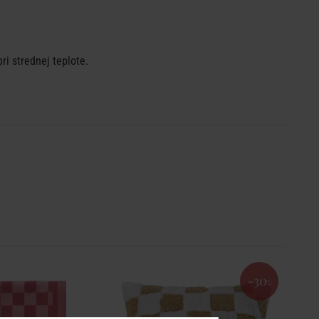
ri strednej teplote.
-30
%