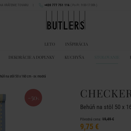
 NA VRÁTENIE TOVARU
|
+420 777 751 116
( Po-Pi: 9:00-17:00h )
LETO
INŠPIRÁCIA
DEKORÁCIE A DOPLNKY
KUCHYŇA
STOLOVANIE
ň na stôl 50 x 160 cm - sv. modrá
CHECKER
-50
%
Behúň na stôl 50 x 1
19,49 €
Pôvodná cena:
9,75 €