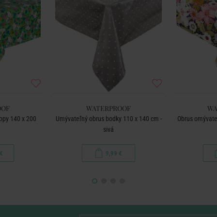
OOF
WATERPROOF
WA
opy 140 x 200
Umývateľný obrus bodky 110 x 140 cm -
Obrus omývate
sivá
€
9,99 €