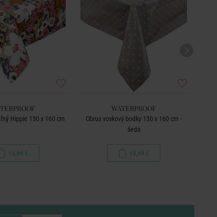
TERPROOF
WATERPROOF
ľný Hippie 130 x 160 cm
Obrus voskový bodky 130 x 160 cm -
B
šedá
13,99 €
13,99 €