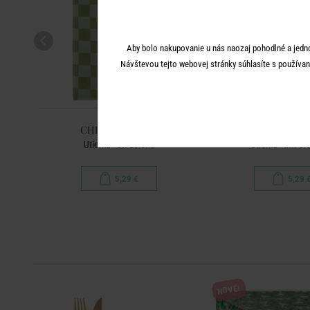
Aby bolo nakupovanie u nás naozaj pohodlné a jedn
Návštevou tejto webovej stránky súhlasíte s používan
CHECKER STYLE
CHECKER S
Utierka - sv. zelená
Utierka - tm. o
5,29 €
5,29 
NOVÉ!