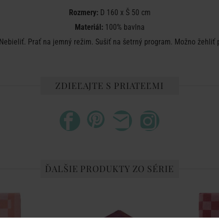
Rozmery:
D 160 x Š 50 cm
Materiál:
100% bavlna
Nebieliť. Prať na jemný režim. Sušiť na šetrný program. Možno žehliť p
ZDIEĽAJTE S PRIATEĽMI
ĎALŠIE PRODUKTY ZO SÉRIE