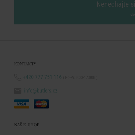
Nenechajte si
vl
KONTAKTY
+420 777 751 116
( Po-Pi: 9:00-17:00h )
info@butlers.cz
NÁŠ E-SHOP