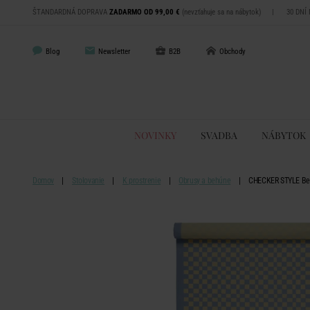
ŠTANDARDNÁ DOPRAVA
ZADARMO OD 99,00 €
(nevzťahuje sa na nábytok)
|
30 DNÍ
Blog
Newsletter
B2B
Obchody
NOVINKY
SVADBA
NÁBYTOK
Domov
Stolovanie
K prostrenie
Obrusy a behúne
CHECKER STYLE Behú