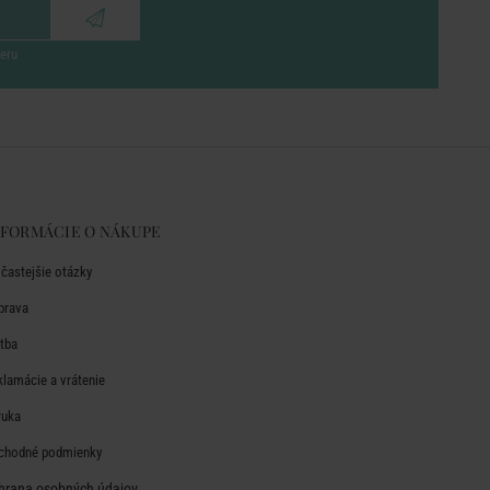
eru
NFORMÁCIE O NÁKUPE
jčastejšie otázky
prava
atba
klamácie a vrátenie
ruka
chodné podmienky
hrana osobných údajov