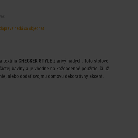
763
, doprava nedá sa objednať
 textíliu
CHECKER STYLE
žiarivý nádych. Toto stolové
 čistej bavlny a je vhodné na každodenné použitie, či už
anie, alebo dodať svojmu domovu dekoratívny akcent.