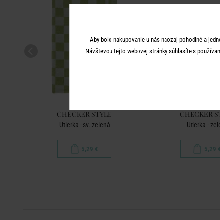
Aby bolo nakupovanie u nás naozaj pohodlné a jedn
Návštevou tejto webovej stránky súhlasíte s používan
CHECKER STYLE
CHECKER S
Utierka - sv. zelená
Utierka - ze
5,29 €
5,29 