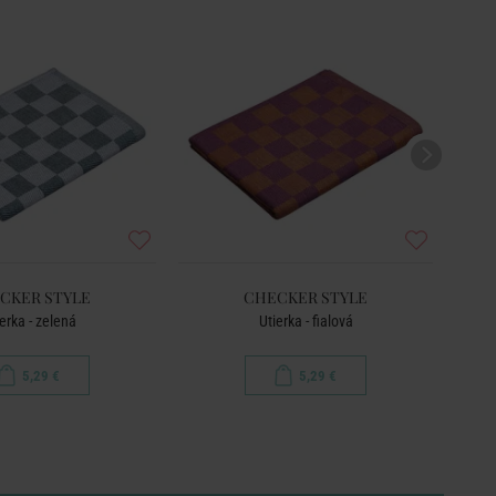
BEST
CKER STYLE
CHECKER STYLE
erka - zelená
Utierka - fialová
Ut
5,29 €
5,29 €