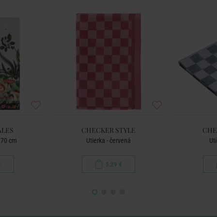
ALES
CHECKER STYLE
CHE
× 70 cm
Utierka - červená
Uti
€
5,29 €