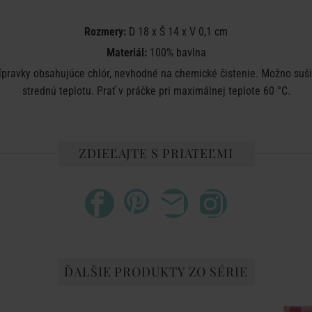
Rozmery:
D 18 x Š 14 x V 0,1 cm
Materiál:
100% bavlna
rípravky obsahujúce chlór, nevhodné na chemické čistenie. Možno suši
strednú teplotu. Prať v práčke pri maximálnej teplote 60 °C.
ZDIEĽAJTE S PRIATEĽMI
ĎALŠIE PRODUKTY ZO SÉRIE