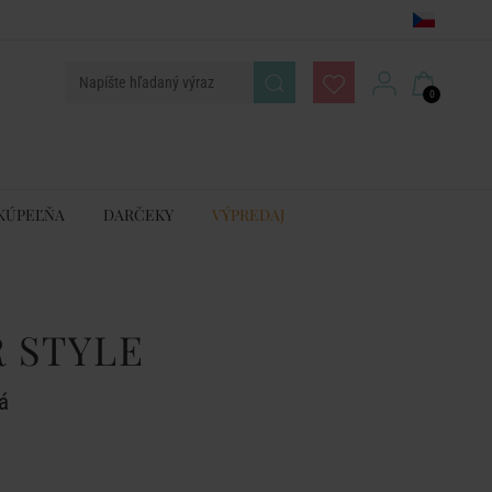
0
KÚPEĽŇA
DARČEKY
VÝPREDAJ
 STYLE
á