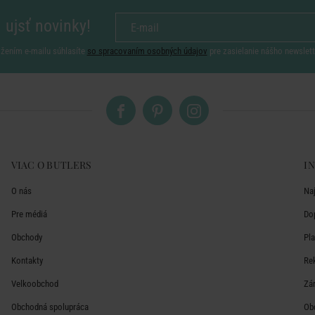
 ujsť novinky!
ožením e-mailu súhlasíte
so spracovaním osobných údajov
pre zasielanie nášho newslett
VIAC O BUTLERS
I
O nás
Na
Pre médiá
Do
Obchody
Pl
Kontakty
Re
Velkoobchod
Zá
Obchodná spolupráca
Ob