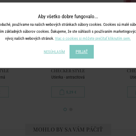
Aby všetko dobre fungovalo...
oduché, používame na našich webových stránkach súbory cookies. Cookies sú malé súbo
ím základných súborov cookies. Ďakujeme, že ste súhlasili s používaním marketingových
vývoj našich webových stránok.
Viac o cookies si môžete prečítať kliknutím sem.
PRIJAŤ
NESÚHLASÍM
TYLE
CHECKER STYLE
CHE
lená
Utierka - antracitová
Uti
€
5,29 €
MOHLO BY SA VÁM PÁČIŤ