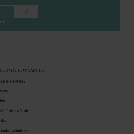
eru
NFORMÁCIE O NÁKUPE
jčastejšie otázky
prava
atba
klamácie a vrátenie
ruka
chodné podmienky