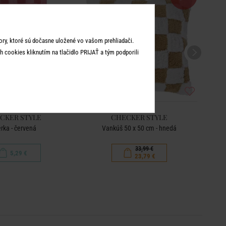
ry, ktoré sú dočasne uložené vo vašom prehliadači.
 cookies kliknutím na tlačidlo PRIJAŤ a tým podporili
CKER STYLE
CHECKER STYLE
erka - červená
Vankúš 50 x 50 cm - hnedá
33,99 €
5,29 €
23,79 €