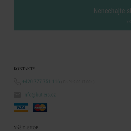
Nenechajte si
vl
KONTAKTY
+420 777 751 116
( Po-Pi: 9:00-17:00h )
info@butlers.cz
NÁŠ E-SHOP