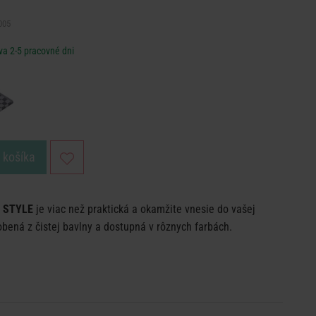
005
va 2-5 pracovné dni
o košíka
 STYLE
je viac než praktická a okamžite vnesie do vašej
robená z čistej bavlny a dostupná v rôznych farbách.