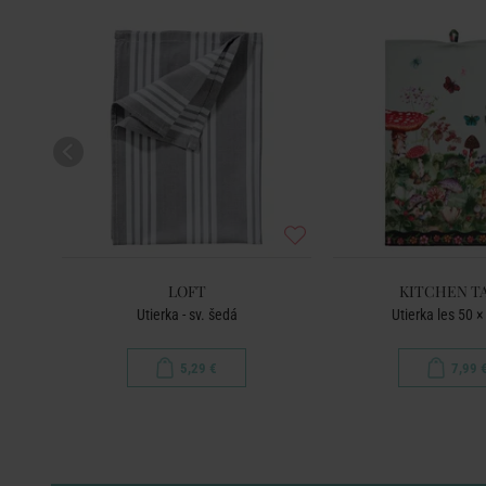
LOFT
KITCHEN T
Utierka - sv. šedá
Utierka les 50 
5,29 €
7,99 