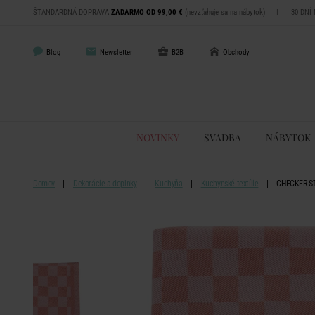
ŠTANDARDNÁ DOPRAVA
ZADARMO OD 99,00 €
(nevzťahuje sa na nábytok)
|
30 DNÍ
Blog
Newsletter
B2B
Obchody
NOVINKY
SVADBA
NÁBYTOK
Domov
Dekorácie a doplnky
Kuchyňa
Kuchynské textílie
CHECKER STY