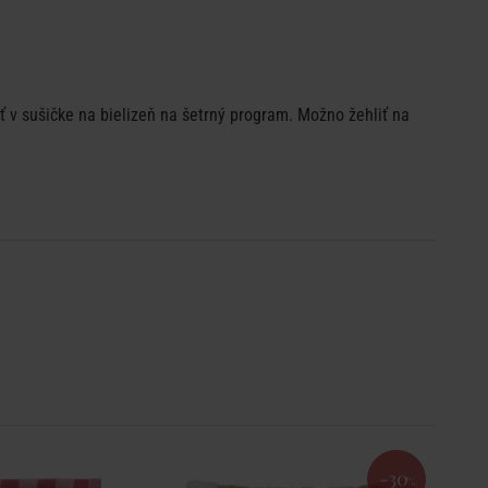
ť v sušičke na bielizeň na šetrný program. Možno žehliť na
-30
%