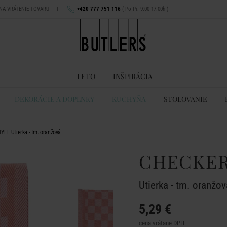
 NA VRÁTENIE TOVARU
|
+420 777 751 116
( Po-Pi: 9:00-17:00h )
LETO
INŠPIRÁCIA
DEKORÁCIE A DOPLNKY
KUCHYŇA
STOLOVANIE
LE Utierka - tm. oranžová
CHECKER
Utierka - tm. oranžov
5,29 €
cena vrátane DPH