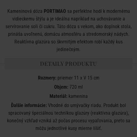
Kameninová dóza
PORTIMAO
sa perfektne hodí k modernému
vidieckemu štýlu a je ideálna napríklad na uchovávanie a
servírovanie soli či cukru. Táto dóza s vekom, ako doplnok stola,
prináša uvoľnenú, domácu atmosféru a stredomorský nádych.
Reaktívna glazúra so škvrnitým efektom robí každý kus
jedinečným.
DETAILY PRODUKTU
Rozmery:
priemer 11 x V 15 cm
Objem:
720 ml
Materiál:
kamenina
Ďalšie informácie:
Vhodné do umývačky riadu. Produkt bol
spracovaný špeciálnou technikou glazúry (reaktívna glazúra),
konečný vzhľad vzniká až počas procesu vypaľovania, preto sa
môžu jednotlivé kusy mierne líšiť.