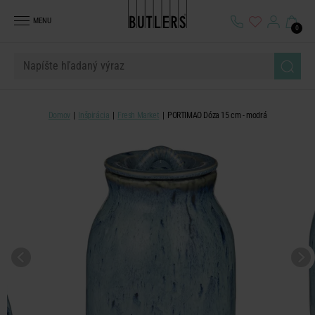
MENU
0
Domov
Inšpirácia
Fresh Market
PORTIMAO Dóza 15 cm - modrá