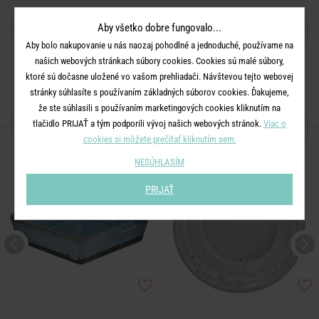
Aby všetko dobre fungovalo...
ZDIEĽAJTE S PRIATEĽMI
Aby bolo nakupovanie u nás naozaj pohodlné a jednoduché, používame na
našich webových stránkach súbory cookies. Cookies sú malé súbory,
ktoré sú dočasne uložené vo vašom prehliadači. Návštevou tejto webovej
stránky súhlasíte s používaním základných súborov cookies. Ďakujeme,
že ste súhlasili s používaním marketingových cookies kliknutím na
tlačidlo PRIJAŤ a tým podporili vývoj našich webových stránok.
Viac o
ĎALŠIE PRODUKTY ZO SÉRIE
cookies si môžete prečítať kliknutím sem.
NESÚHLASÍM
PRIJAŤ