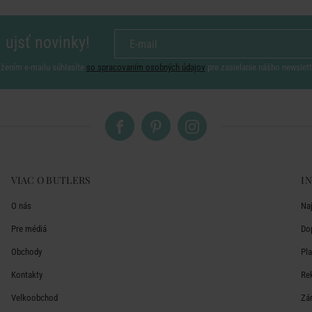
 ujsť novinky!
ožením e-mailu súhlasíte
so spracovaním osobných údajov
pre zasielanie nášho newslett
VIAC O BUTLERS
I
O nás
Na
Pre médiá
Do
Obchody
Pl
Kontakty
Re
Velkoobchod
Zá