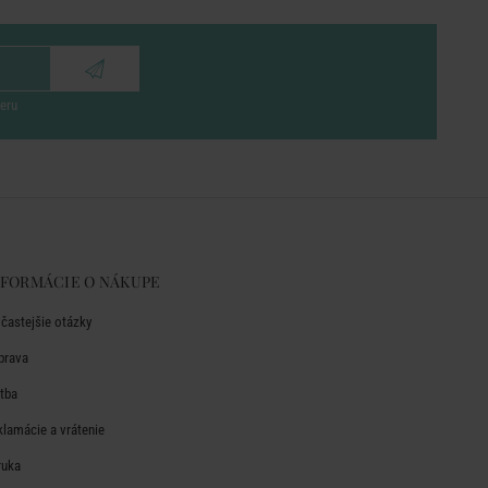
eru
NFORMÁCIE O NÁKUPE
jčastejšie otázky
prava
atba
klamácie a vrátenie
ruka