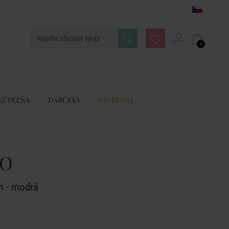
0
KÚPEĽŇA
DARČEKY
VÝPREDAJ
AO
m - modrá