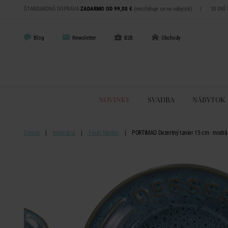
ŠTANDARDNÁ DOPRAVA
ZADARMO OD 99,00 €
(nevzťahuje sa na nábytok)
|
30 DNÍ
Blog
Newsletter
B2B
Obchody
NOVINKY
SVADBA
NÁBYTOK
Domov
Inšpirácia
Fresh Market
PORTIMAO Dezertný tanier 15 cm - modrá