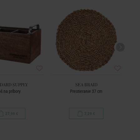
DARD SUPPLY
SEA BRAID
š na príbory
Prestieranie 37 cm
27,99 €
7,29 €