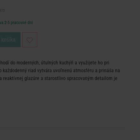
973
va 2-5 pracovné dni
o košíka
 hodí do moderných, útulných kuchýň a využijete ho pri
ko každodenný riad vytvára uvoľnenú atmosféru a prináša na
a reaktívnej glazúre a starostlivo spracovaným detailom je