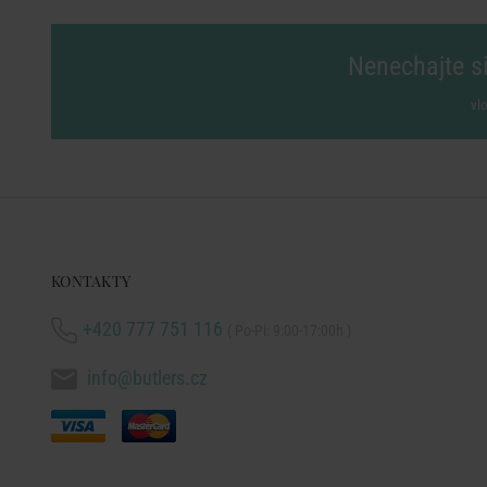
Nenechajte si
vl
KONTAKTY
+420 777 751 116
( Po-Pi: 9:00-17:00h )
info@butlers.cz