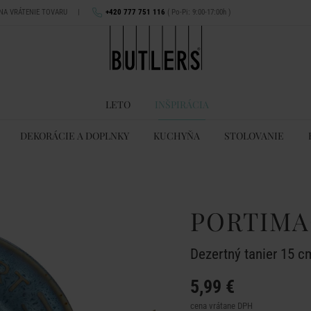
 NA VRÁTENIE TOVARU
|
+420 777 751 116
( Po-Pi: 9:00-17:00h )
LETO
INŠPIRÁCIA
DEKORÁCIE A DOPLNKY
KUCHYŇA
STOLOVANIE
PORTIM
Dezertný tanier 15 c
5,99 €
cena vrátane DPH