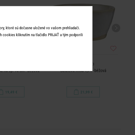
ry, ktoré sú dočasne uložené vo vašom prehliadači.
 cookies kliknutím na tlačidlo PRIJAŤ a tým podporili
ORTIMAO
PORTIMAO
a na syr 18 cm - béžová
Šalátová misa 1,7 l - béžová
19,49 €
21,99 €