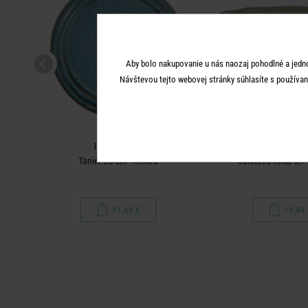
Aby bolo nakupovanie u nás naozaj pohodlné a jedn
Návštevou tejto webovej stránky súhlasíte s používan
PORTIMAO
PORTIM
á
Tanier 26 cm - modrá
Šalátová misa 0,7 
11,49 €
19,49 