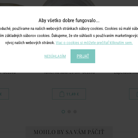
Aby všetko dobre fungovalo...
oduché, používame na našich webových stránkach súbory cookies. Cookies sú malé súbo
ím základných súborov cookies. Ďakujeme, že ste súhlasili s používaním marketingových
vývoj našich webových stránok.
Viac o cookies si môžete prečítať kliknutím sem.
PRIJAŤ
NESÚHLASÍM
AO
PORTIMAO
P
l - béžová
Tanier na šalát 20 cm - béžová
Zapekacia mis
€
11,49 €
MOHLO BY SA VÁM PÁČIŤ