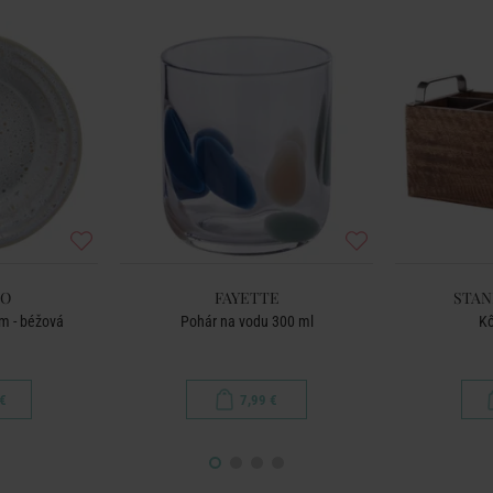
AO
FAYETTE
STAN
cm - béžová
Pohár na vodu 300 ml
Kô
€
7,99 €