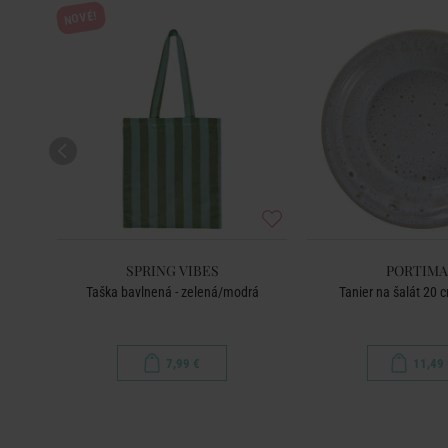
NOVÉ!
SPRING VIBES
PORTIM
éžová
Taška bavlnená - zelená/modrá
Tanier na šalát 20 
7,99 €
11,49 