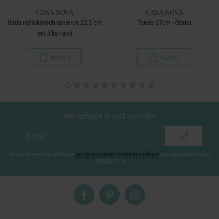
CASA NOVA
CASA NOVA
Sada raňajkových tanierov 22,5 cm
Tanier 27cm - čierna
set 4 ks - sivá
39,99 €
15,99 €
Nenechajte si ujsť novinky!
vložením e-mailu súhlasíte
so spracovaním osobných údajov
pre zasielanie nášho
newsletteru