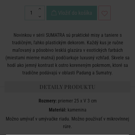
Vložiť do košíka
Novinkou v sérii SUMATRA sú praktické misy a taniere s
tradičným, ľahko plastickým dekorom. Každý kus je ručne
maľovaný a pôsobivo lesklá glazúra v exotických farbách
(miestami mierne matná) podčiarkuje luxusný vzhľad. Skvele sa
hodí ako jemný kontrast k ostro koreneným pokrmom, ktoré sa
tradične podávajú v oblasti Padang a Sumatry.
DETAILY PRODUKTU
Rozmery:
priemer 25 x V 3 cm
Materiál:
kamenina
Možno umývať v umývačke riadu. Možno používať v mikrovlnnej
rúre.