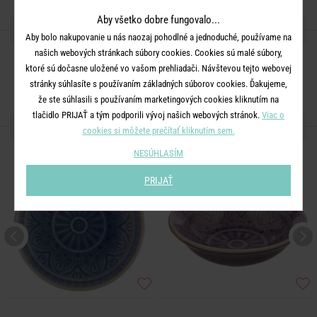
Aby všetko dobre fungovalo...
ZDIEĽAJTE S PRIATEĽMI
Aby bolo nakupovanie u nás naozaj pohodlné a jednoduché, používame na
našich webových stránkach súbory cookies. Cookies sú malé súbory,
ktoré sú dočasne uložené vo vašom prehliadači. Návštevou tejto webovej
stránky súhlasíte s používaním základných súborov cookies. Ďakujeme,
že ste súhlasili s používaním marketingových cookies kliknutím na
tlačidlo PRIJAŤ a tým podporili vývoj našich webových stránok.
Viac o
ĎALŠIE PRODUKTY ZO SÉRIE
cookies si môžete prečítať kliknutím sem.
NESÚHLASÍM
PRIJAŤ