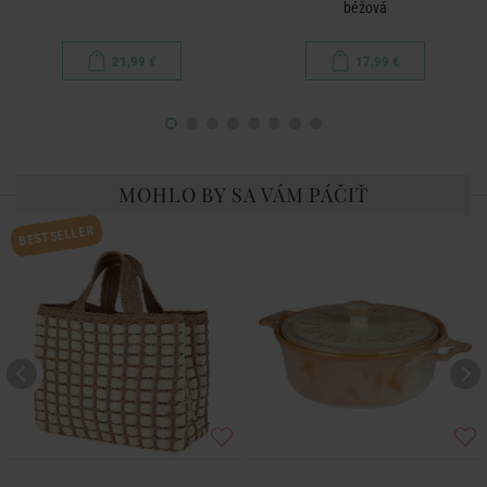
béžová
21,99 €
17,99 €
MOHLO BY SA VÁM PÁČIŤ
BESTSELLER