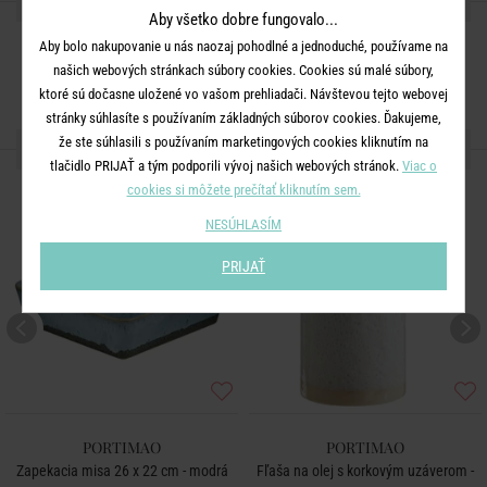
ZDIEĽAJTE S PRIATEĽMI
Aby všetko dobre fungovalo...
Aby bolo nakupovanie u nás naozaj pohodlné a jednoduché, používame na
našich webových stránkach súbory cookies. Cookies sú malé súbory,
ktoré sú dočasne uložené vo vašom prehliadači. Návštevou tejto webovej
stránky súhlasíte s používaním základných súborov cookies. Ďakujeme,
že ste súhlasili s používaním marketingových cookies kliknutím na
ĎALŠIE PRODUKTY ZO SÉRIE
tlačidlo PRIJAŤ a tým podporili vývoj našich webových stránok.
Viac o
cookies si môžete prečítať kliknutím sem.
NESÚHLASÍM
PRIJAŤ
PORTIMAO
PORTIMAO
Zapekacia misa 26 x 22 cm - modrá
Fľaša na olej s korkovým uzáverom -