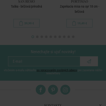
SAN REMO
PORTIMAO
Taška - béžová/prírodná
Zapekacia misa na syr 18 cm -
béžová
39,99 €
19,49 €
Nenechajte si ujsť novinky!
vložením e-mailu súhlasíte
so spracovaním osobných údajov
pre zasielanie nášho
newsletteru
KONTAKTY