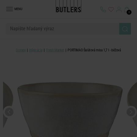
MENU
0
Domov
Inšpirácia
Fresh Market
PORTIMAO Šalátová misa 1,7 l - béžová