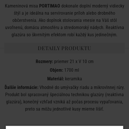
Kameninová misa
PORTIMAO
dokonale doplní moderný vidiecky
štýl a je ideálna na servírovanie príloh alebo drobného
občerstvenia. Ako doplnok stolovania vnesie na Váš stôl
uvoľnenú, domácu atmosféru a stredomorský nádych. Reaktívna
glazúra so škvrnitým efektom robí každý kus jedinečným.
DETAILY PRODUKTU
Rozmery:
priemer 21 x V 10 cm
Objem:
1700 ml
Materiál:
keramika
Ďalšie informácie:
Vhodné do umývačky riadu a mikrovlnnej rúry.
Produkt bol spracovaný špeciálnou technikou glazúry (reaktívna
glazúra), konečný vzhľad vzniká až počas procesu vypaľovania,
preto sa môžu jednotlivé kusy mierne líšiť.