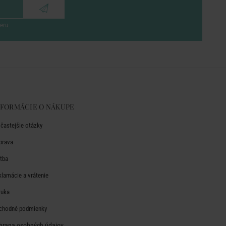
eru
NFORMÁCIE O NÁKUPE
jčastejšie otázky
prava
atba
klamácie a vrátenie
ruka
chodné podmienky
hrana osobných údajov