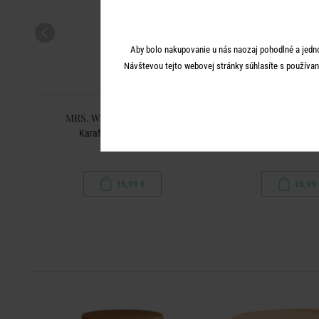
Aby bolo nakupovanie u nás naozaj pohodlné a jedn
Návštevou tejto webovej stránky súhlasíte s používan
S
MRS. WINTERBOTTOM'S
MRS. WINTERB
Karafa na ocot 600 ml
Dóza na ma
15,99 €
15,99 