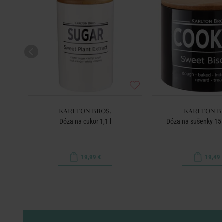
S
KARLTON BROS.
KARLTON B
Dóza na cukor 1,1 l
Dóza na sušenky 15 
19,99 €
19,49 