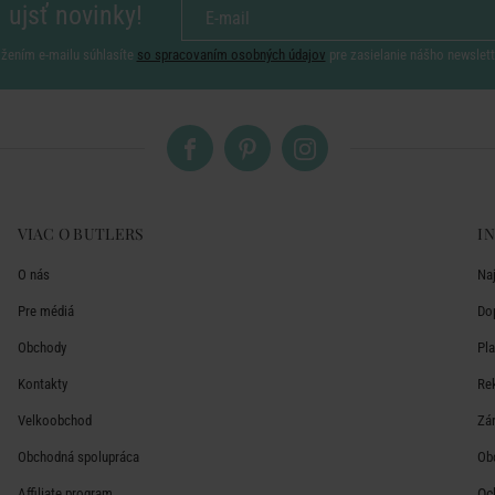
 ujsť novinky!
ožením e-mailu súhlasíte
so spracovaním osobných údajov
pre zasielanie nášho newslett
VIAC O BUTLERS
I
O nás
Na
Pre médiá
Do
Obchody
Pl
Kontakty
Re
Velkoobchod
Zá
Obchodná spolupráca
Ob
Affiliate program
Oc