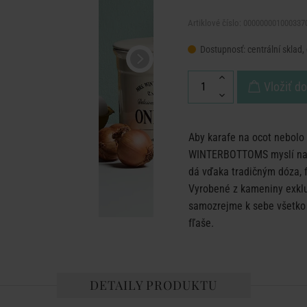
Artiklové číslo: 000000001000337
Dostupnosť:
centrální sklad
Vložiť d
Aby karafe na ocot nebolo 
WINTERBOTTOMS myslí na ka
dá vďaka tradičným dóza, 
Vyrobené z kameniny exklu
samozrejme k sebe všetko p
fľaše.
DETAILY PRODUKTU