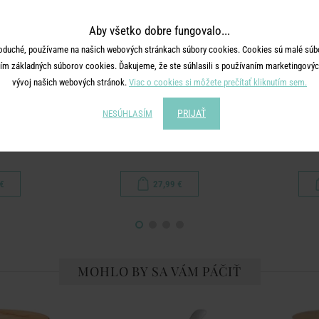
Aby všetko dobre fungovalo...
oduché, používame na našich webových stránkach súbory cookies. Cookies sú malé súbo
ím základných súborov cookies. Ďakujeme, že ste súhlasili s používaním marketingových
vývoj našich webových stránok.
Viac o cookies si môžete prečítať kliknutím sem.
PRIJAŤ
NESÚHLASÍM
OTTOM'S
MRS. WINTERBOTTOM'S
MRS. W
slo
Dóza na cibuľu
MRS WINTERB
€
27,99 €
MOHLO BY SA VÁM PÁČIŤ