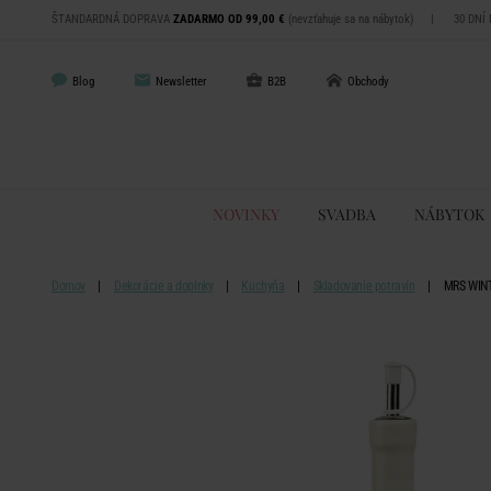
ŠTANDARDNÁ DOPRAVA
ZADARMO OD 99,00 €
(nevzťahuje sa na nábytok)
|
30 DNÍ
Blog
Newsletter
B2B
Obchody
NOVINKY
SVADBA
NÁBYTOK
Domov
Dekorácie a doplnky
Kuchyňa
Skladovanie potravín
MRS WINT