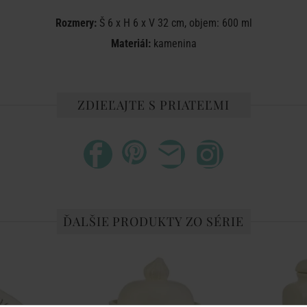
Rozmery:
Š 6 x H 6 x V 32 cm, objem: 600 ml
Materiál:
kamenina
ZDIEĽAJTE S PRIATEĽMI
ĎALŠIE PRODUKTY ZO SÉRIE