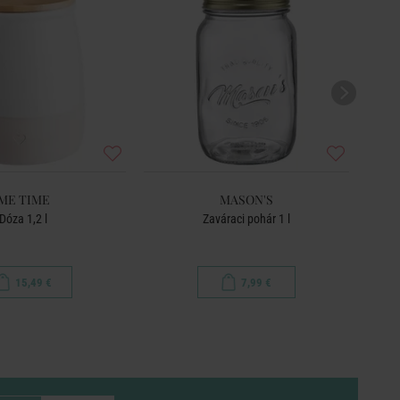
ME TIME
MASON'S
Dóza 1,2 l
Zaváraci pohár 1 l
De
15,49 €
7,99 €