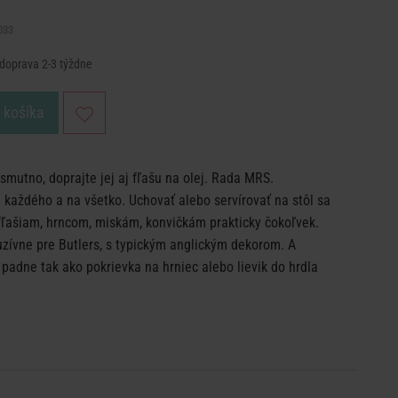
033
, doprava 2-3 týždne
o košíka
smutno, doprajte jej aj fľašu na olej. Rada MRS.
ždého a na všetko. Uchovať alebo servírovať na stôl sa
fľašiam, hrncom, miskám, konvičkám prakticky čokoľvek.
zívne pre Butlers, s typickým anglickým dekorom. A
adne tak ako pokrievka na hrniec alebo lievik do hrdla