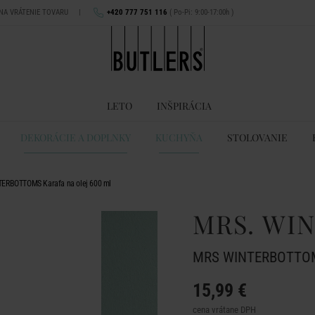
 NA VRÁTENIE TOVARU
|
+420 777 751 116
( Po-Pi: 9:00-17:00h )
LETO
INŠPIRÁCIA
DEKORÁCIE A DOPLNKY
KUCHYŇA
STOLOVANIE
ERBOTTOMS Karafa na olej 600 ml
MRS. WI
MRS WINTERBOTTOMS 
15,99 €
cena vrátane DPH