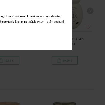
ry, ktoré sú dočasne uložené vo vašom prehliadači.
 cookies kliknutím na tlačidlo PRIJAŤ a tým podporili
INTERBOTTOM'S
MRS. WINTERBOTTOM'S
OTTOMS Dóza na cukor
Dóza na cesnak
19,99 €
19,99 €