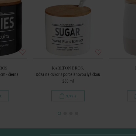
ROS
KARLTON BROS.
cm - čierna
Dóza na cukor s porcelánovou lyžičkou
280 ml
€
9,99 €