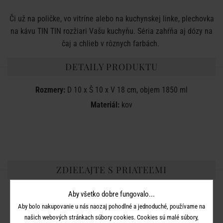
Či už na poličke, vo vitríne alebo na kuchynskej linke, plechovka
na kávu TIN TIN rozžiari Vašu kuchyňu. Séria zahŕňa aj dózy na
čaj a chlieb v rôznych farbách.
DETAILY PRODUKTU
Rozmery:
D 10 x Š 10 x V 18 cm, objem 1850 ml
Materiál:
kov
ZDIEĽAJTE S PRIATEĽMI
Aby všetko dobre fungovalo...
Aby bolo nakupovanie u nás naozaj pohodlné a jednoduché, používame na
našich webových stránkach súbory cookies. Cookies sú malé súbory,