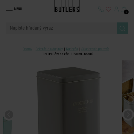
MENU
0
Domov
Dekorácie a doplnky
Kuchyňa
Skladovanie potravín
TIN TIN Dóza na kávu 1850 ml - hnedá