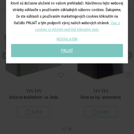
ktoré sú dočasne uložené vo vašom prehliadači. Návštevou tejto webovej
ĎALŠIE PRODUKTY ZO SÉRIE
stránky súhlasíte s používaním základných súborov cookies. Ďakujeme,
že ste súhlasili s používaním marketingových cookies kliknutím na
tlačidlo PRIJAŤ a tým podporili vývoj našich webových stránok.
Viac o
cookies si môžete prečítať kliknutím sem.
NESÚHLASÍM
PRIJAŤ
TIN TIN
TIN TIN
Dóza na knäckebrot - sv. šedá
Dóza na čaj - antracitová
9,29 €
5,99 €