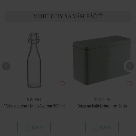
MOHLO BY SA VÁM PÁČIŤ
SWING
TIN TIN
Fľaša s patentným uzáverom 500 ml
Dóza na knäckebrot - sv. šedá
5,29 €
9,29 €