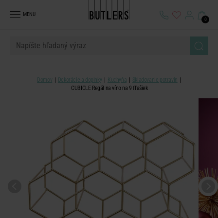
MENU
0
Domov
Dekorácie a doplnky
Kuchyňa
Skladovanie potravín
CUBICLE Regál na víno na 9 fľašiek