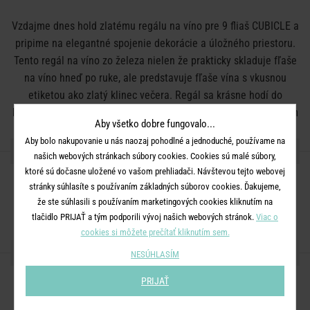
Vzdajme dnes hold zlatému regálu na víno pre 9 fliaš CUBICLE a
pripime na elegantné spojenie dekorácie a úložného priestoru.
Tento regál na víno zo železa nielen že prakticky skladuje fľaše
na víno hneď po ruke, ale predstavuje fľaše vína s vkusnou
etiketou ako zlatý klinec večera. Regál sa krásne hodí do
kuchyne v škandinávskom štýle i do obývacej izby v elegantnom
Aby všetko dobre fungovalo...
prevedení. No nie je to snáď dôvod na oslavu a prípitok?
Aby bolo nakupovanie u nás naozaj pohodlné a jednoduché, používame na
DETAILY PRODUKTU
našich webových stránkach súbory cookies. Cookies sú malé súbory,
ktoré sú dočasne uložené vo vašom prehliadači. Návštevou tejto webovej
Rozmery:
D 35,5 x Š 18 x V 30 cm
stránky súhlasíte s používaním základných súborov cookies. Ďakujeme,
že ste súhlasili s používaním marketingových cookies kliknutím na
Materiál:
železo
tlačidlo PRIJAŤ a tým podporili vývoj našich webových stránok.
Viac o
cookies si môžete prečítať kliknutím sem.
ZDIEĽAJTE S PRIATEĽMI
NESÚHLASÍM
PRIJAŤ