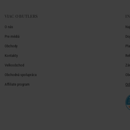
VIAC O BUTLERS
I
O nás
Na
Pre médiá
Do
Obchody
Pl
Kontakty
Re
Velkoobchod
Zá
Obchodná spolupráca
Ob
Affiliate program
Oc