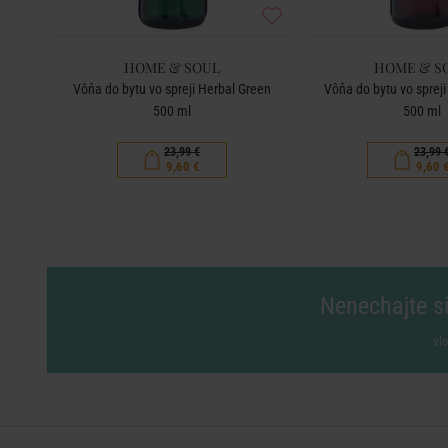
HOME & SOUL
HOME & S
alley
Vôňa do bytu vo spreji Herbal Green
Vôňa do bytu vo sprej
500 ml
500 ml
23,99 €
23,99 
9,60 €
9,60 
Nenechajte si
vl