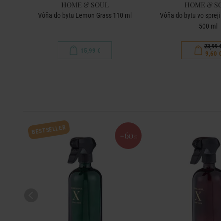
HOME & SOUL
HOME & S
0 ml
Vôňa do bytu Lemon Grass 110 ml
Vôňa do bytu vo sprej
500 ml
23,99 
15,99 €
9,60 
BESTSELLER
-60
%