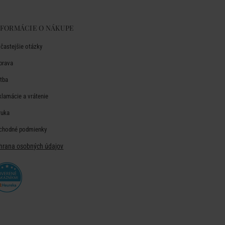
NFORMÁCIE O NÁKUPE
jčastejšie otázky
prava
atba
klamácie a vrátenie
ruka
chodné podmienky
hrana osobných údajov