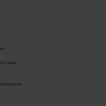
bku.
jmi zápalu.
nými predpismi.