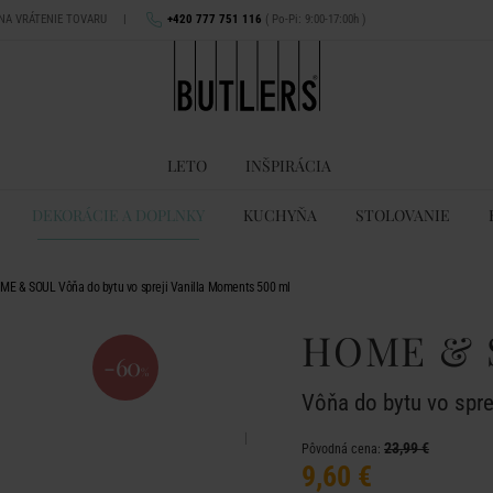
 NA VRÁTENIE TOVARU
|
+420 777 751 116
( Po-Pi: 9:00-17:00h )
LETO
INŠPIRÁCIA
DEKORÁCIE A DOPLNKY
KUCHYŇA
STOLOVANIE
ME & SOUL Vôňa do bytu vo spreji Vanilla Moments 500 ml
HOME & 
-60
%
Vôňa do bytu vo spr
23,99 €
Pôvodná cena:
9,60 €