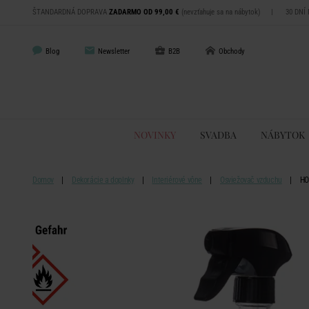
ŠTANDARDNÁ DOPRAVA
ZADARMO OD 99,00 €
(nevzťahuje sa na nábytok)
|
30 DNÍ
Blog
Newsletter
B2B
Obchody
NOVINKY
SVADBA
NÁBYTOK
Domov
Dekorácie a doplnky
Interiérové vône
Osviežovač vzduchu
HO