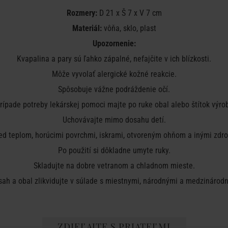
Rozmery:
D 21 x Š 7 x V 7 cm
Materiál:
vôňa, sklo, plast
Upozornenie:
Kvapalina a pary sú ľahko zápalné, nefajčite v ich blízkosti.
Môže vyvolať alergické kožné reakcie.
Spôsobuje vážne podráždenie očí.
rípade potreby lekárskej pomoci majte po ruke obal alebo štítok výro
Uchovávajte mimo dosahu detí.
ed teplom, horúcimi povrchmi, iskrami, otvoreným ohňom a inými zdro
Po použití si dôkladne umyte ruky.
Skladujte na dobre vetranom a chladnom mieste.
ah a obal zlikvidujte v súlade s miestnymi, národnými a medzinárod
ZDIEĽAJTE S PRIATEĽMI