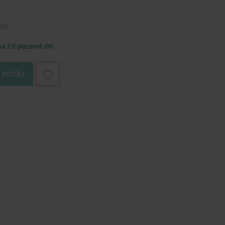
100
va 2-5 pracovné dni
o košíka