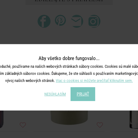
ĎALŠIE PRODUKTY ZO SÉRIE
Aby všetko dobre fungovalo...
NOVÉ!
-60
oduché, používame na našich webových stránkach súbory cookies. Cookies sú malé súbo
%
ím základných súborov cookies. Ďakujeme, že ste súhlasili s používaním marketingových
vývoj našich webových stránok.
Viac o cookies si môžete prečítať kliknutím sem.
PRIJAŤ
NESÚHLASÍM