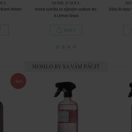
OUL
HOME & SOUL
HO
i Warm Winter
Vonná sviečka so sójovým voskom No.
Vôňa do bytu 
4 Lemon Grass
€
15,99 €
€
MOHLO BY SA VÁM PÁČIŤ
-60
%