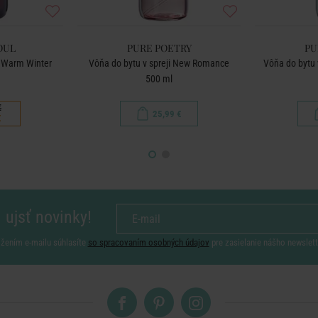
OUL
PURE POETRY
PU
i Warm Winter
Vôňa do bytu v spreji New Romance
Vôňa do bytu v
500 ml
€
25,99 €
€
 ujsť novinky!
ožením e-mailu súhlasíte
so spracovaním osobných údajov
pre zasielanie nášho newslett