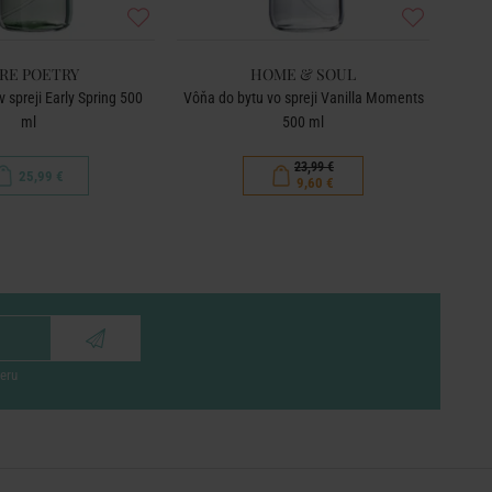
RE POETRY
HOME & SOUL
 spreji Early Spring 500
Vôňa do bytu vo spreji Vanilla Moments
Vôňa 
ml
500 ml
23,99 €
25,99 €
9,60 €
eru