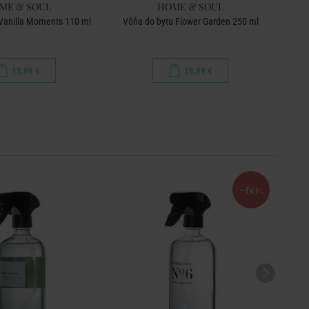
ME & SOUL
HOME & SOUL
Vanilla Moments 110 ml
Vôňa do bytu Flower Garden 250 ml
Vôň
15,99 €
19,99 €
-60
%