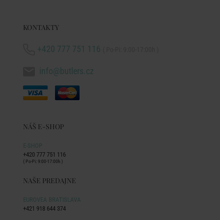
KONTAKTY
+420 777 751 116
( Po-Pi: 9:00-17:00h )
info@butlers.cz
NÁŠ E-SHOP
E-SHOP
+420 777 751 116
( Po-Pi: 9:00-17:00h )
NAŠE PREDAJNE
EUROVEA BRATISLAVA
+421 918 644 374