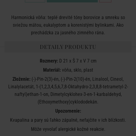
Harmonická vôňa: teplé drevité tóny borovice a smreku so
sviežou mätou, eukalyptom a korenistými bylinkami. Ako
prechádzka za jasného zimného rána.
DETAILY PRODUKTU
Rozmery:
D 21 x Š 7 x V 7 cm
Materiál:
vôňa, sklo, plast
Zloženie:
(-)-Pin-2(3)-én, (-)-Pin-2(10)-én, Linalool, Cineol,
Linalylacetát, 1-(1,2,3,4,5,6,7,8-Oktahydro-2,3,8,8-tetrametyl-2-
naftyl)ethan-1-on, Dimetylcyklohex-3-en-1-karbaldehyd,
(Ethoxymethoxy)cyklododekán.
Upozornenie:
Kvapalina a pary sú ľahko zápalné, nefajčite v ich blízkosti.
Môže vyvolať alergické kožné reakcie.