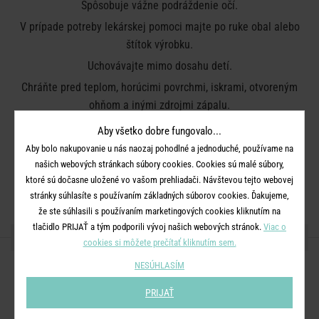
Spôsobuje vážne podráždenie očí.
V prípade potreby lekárskej pomoci majte po ruke obal alebo
štítok výrobku.
Uchovávajte mimo dosahu detí.
Chráňte pred teplom, horúcimi povrchmi, iskrami, otvoreným
ohňom a inými zdrojmi zápalu.
Po použití si dôkladne umyte ruky.
Aby všetko dobre fungovalo...
Skladujte na dobre vetranom a chladnom mieste.
Aby bolo nakupovanie u nás naozaj pohodlné a jednoduché, používame na
našich webových stránkach súbory cookies. Cookies sú malé súbory,
Likvidácia:
Obsah a obal zlikvidujte v súlade s miestnymi,
ktoré sú dočasne uložené vo vašom prehliadači. Návštevou tejto webovej
národnými a medzinárodnými predpismi.
stránky súhlasíte s používaním základných súborov cookies. Ďakujeme,
že ste súhlasili s používaním marketingových cookies kliknutím na
tlačidlo PRIJAŤ a tým podporili vývoj našich webových stránok.
Viac o
ZDIEĽAJTE S PRIATEĽMI
cookies si môžete prečítať kliknutím sem.
NESÚHLASÍM
PRIJAŤ