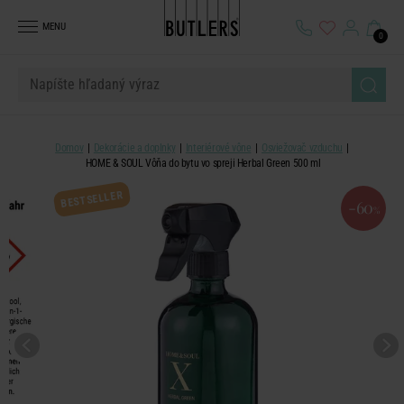
MENU
0
Domov
Dekorácie a doplnky
Interiérové vône
Osviežovač vzduchu
HOME & SOUL Vôňa do bytu vo spreji Herbal Green 500 ml
BESTSELLER
-60
%