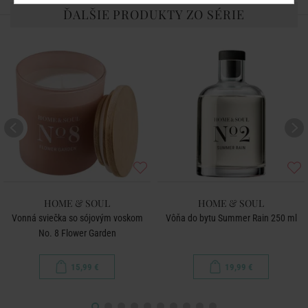
ĎALŠIE PRODUKTY ZO SÉRIE
HOME & SOUL
HOME & SOUL
Vonná sviečka so sójovým voskom
Vôňa do bytu Summer Rain 250 ml
No. 8 Flower Garden
15,99 €
19,99 €