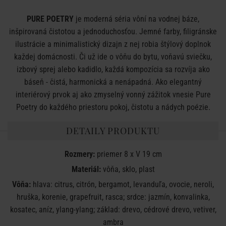
PURE POETRY
je moderná séria vôní na vodnej báze,
inšpirovaná čistotou a jednoduchosťou. Jemné farby, filigránske
ilustrácie a minimalistický dizajn z nej robia štýlový doplnok
každej domácnosti. Či už ide o vôňu do bytu, voňavú sviečku,
izbový sprej alebo kadidlo, každá kompozícia sa rozvíja ako
báseň - čistá, harmonická a nenápadná. Ako elegantný
interiérový prvok aj ako zmyselný vonný zážitok vnesie Pure
Poetry do každého priestoru pokoj, čistotu a nádych poézie.
DETAILY PRODUKTU
Rozmery:
priemer 8 x V 19 cm
Materiál:
vôňa, sklo, plast
Vôňa:
hlava: citrus, citrón, bergamot, levanduľa, ovocie, neroli,
hruška, korenie, grapefruit, rasca; srdce: jazmín, konvalinka,
kosatec, aníz, ylang-ylang; základ: drevo, cédrové drevo, vetiver,
ambra