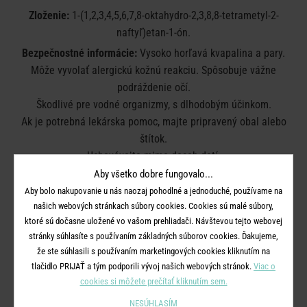
Zloženie:
1-(1,2,3,4,5,6,7,8-oktahydro-2,3,8,8-tetrametyl-2-
naftyľ)etan-1-ón.
Bezpečnostné informácie:
Vysoko horľavá kvapalina a pary.
Môže vyvolať alergickú kožnú reakciu. Spôsobuje vážne
podráždenie očí.
Škodlivé pre vodné organizmy, s dlhodobým účinkom.
Ak je potrebná lekárska pomoc, majte pripravený obal alebo
štítok.
Uchovávajte mimo dosah detí.
Chráňte pred teplom, horúcimi povrchmi, iskrami, otvoreným
Aby všetko dobre fungovalo...
ohňom a inými zdrojmi zapálenia.
Aby bolo nakupovanie u nás naozaj pohodlné a jednoduché, používame na
Nekúrite. Pri manipulácii používajte vhodné ochranné rukavice.
našich webových stránkach súbory cookies. Cookies sú malé súbory,
ktoré sú dočasne uložené vo vašom prehliadači. Návštevou tejto webovej
Ak dôjde k podráždeniu kože: vyhľadajte lekársku pomoc alebo
stránky súhlasíte s používaním základných súborov cookies. Ďakujeme,
ošetrenie.
že ste súhlasili s používaním marketingových cookies kliknutím na
Zlikvidujte obsah/obal v súlade s miestnymi / národnými /
tlačidlo PRIJAŤ a tým podporili vývoj našich webových stránok.
Viac o
medzinárodnými predpismi.
cookies si môžete prečítať kliknutím sem.
NESÚHLASÍM