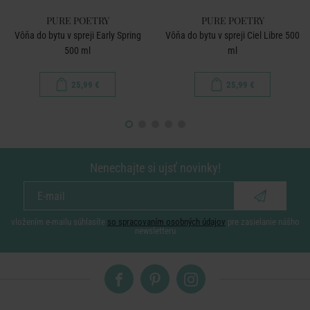
PURE POETRY
PURE POETRY
Vôňa do bytu v spreji Early Spring
Vôňa do bytu v spreji Ciel Libre 500
500 ml
ml
25,99 €
25,99 €
Nenechajte si ujsť novinky!
vložením e-mailu súhlasíte
so spracovaním osobných údajov
pre zasielanie nášho
newsletteru