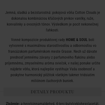
Jemná, sladká a bezstarostná: pokojová vôňa Cotton Clouds je
dokonalou kombináciou kľúčových prvkov vanilky, ruže,
konvalinky a ovocných tónov. Výsledkom je pocit nekonečnej
ľahkosti.
Vonné kompozície produktovej rady
HOME & SOUL
boli
vytvorené s maximálnou starostlivosťou a odbornosťou vo
francúzskom parfumérskom meste Grasse. Nech už dávate
prednosť jemnému závanу z parfumového flakónu alebo
príjemnému, zmyselnému aróma sviečok, v našej ponuke určite
nájdete vôňu, ktorá najlepšie vystihuje Vašu osobnosť a
poskytne harmonický pôžitok všetkým takmer tridsiatim
miliónom čuchových buniek.
DETAILY PRODUKTU
Zloženie:
a-hexylcinnamaldehyd, 4-terc-butylcyklohexylacetát,