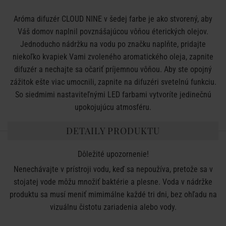
Aróma difuzér CLOUD NINE v šedej farbe je ako stvorený, aby
Váš domov naplnil povznášajúcou vôňou éterických olejov.
Jednoducho nádržku na vodu po značku naplňte, pridajte
niekoľko kvapiek Vami zvoleného aromatického oleja, zapnite
difuzér a nechajte sa očariť príjemnou vôňou. Aby ste opojný
zážitok ešte viac umocnili, zapnite na difuzéri svetelnú funkciu.
So siedmimi nastaviteľnými LED farbami vytvoríte jedinečnú
upokojujúcu atmosféru.
DETAILY PRODUKTU
Dôležité upozornenie!
Nenechávajte v prístroji vodu, keď sa nepoužíva, pretože sa v
stojatej vode môžu množiť baktérie a plesne. Voda v nádržke
produktu sa musí meniť mimimálne každé tri dni, bez ohľadu na
vizuálnu čistotu zariadenia alebo vody.