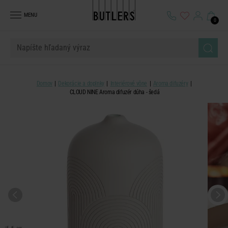
MENU
0
Domov
Dekorácie a doplnky
Interiérové vône
Aroma difuzéry
CLOUD NINE Aroma difuzér dúha - šedá