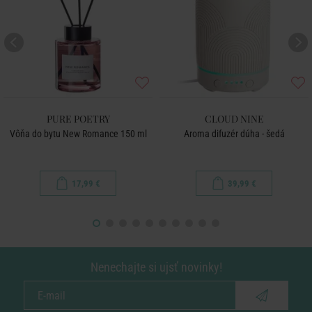
PURE POETRY
CLOUD NINE
Vôňa do bytu New Romance 150 ml
Aroma difuzér dúha - šedá
17,99 €
39,99 €
Nenechajte si ujsť novinky!