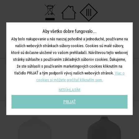
Rozmery:
D 9 x Š 9 x V 15,5 cm
Aby všetko dobre fungovalo...
Materiál:
keramika, umelá hmota, kov
Aby bolo nakupovanie u nás naozaj pohodlné a jednoduché, používame na
našich webových stránkach súbory cookies. Cookies sú malé súbory,
ktoré sú dočasne uložené vo vašom prehliadači. Návštevou tejto webovej
ZDIEĽAJTE S PRIATEĽMI
stránky súhlasíte s používaním základných súborov cookies. Ďakujeme,
že ste súhlasili s používaním marketingových cookies kliknutím na
tlačidlo PRIJAŤ a tým podporili vývoj našich webových stránok.
Viac o
cookies si môžete prečítať kliknutím sem.
NESÚHLASÍM
ĎALŠIE PRODUKTY ZO SÉRIE
PRIJAŤ