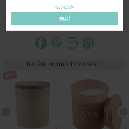
parafín, sklo
NESÚHLASÍM
PRIJAŤ
ZDIEĽAJTE S PRIATEĽMI
ĎALŠIE PRODUKTY ZO SÉRIE
NOVÉ!