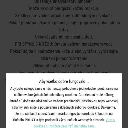
Obsahuje linalylacetát, limonen.
Môže vyvolať alergickú kožnú reakciu.
Škodlivý pre vodné organizmy, s dlhodobým účinkom.
Pokiaľ je nutná lekárska pomoc, majte pripravený obal alebo
štítok.
Uchovávajte mimo dosahu detí.
PRI STYKU S KOŽOU: Omyte veľkým množstvom vody.
Pokiaľ dôjde k podráždeniu kože alebo vyrážke, vyhľadajte
lekársku pomoc/ošetrenie.
Zlikvidujte obsah / obal v súlade s
miestnymi/národnými/medzinárodnými predpismi.
Zapálené sviečky musia byť od seba vzdialené najmenej 4-10 cm
Aby všetko dobre fungovalo...
Horiace sviečky držte v bezpečnej vzdialenosti od detí a
Aby bolo nakupovanie u nás naozaj pohodlné a jednoduché, používame na
domácich zvierat.
našich webových stránkach súbory cookies. Cookies sú malé súbory,
Nenechávejte horiace sviečky v blízkosti horľavých materiálov.
ktoré sú dočasne uložené vo vašom prehliadači. Návštevou tejto webovej
stránky súhlasíte s používaním základných súborov cookies. Ďakujeme,
Nenechávejte horiace sviečky bez dozoru.
že ste súhlasili s používaním marketingových cookies kliknutím na
Rozmery:
priemer 8 cm, V 9 cm
tlačidlo PRIJAŤ a tým podporili vývoj našich webových stránok.
Viac o
Materiál:
borové drevo s certifikáciou FSC®, sójový vosk,
cookies si môžete prečítať kliknutím sem.