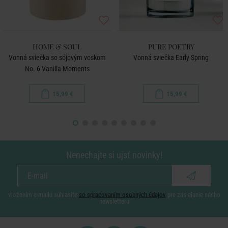
HOME & SOUL
PURE POETRY
Vonná sviečka so sójovým voskom
Vonná sviečka Early Spring
No. 6 Vanilla Moments
15,99 €
15,99 €
Nenechajte si ujsť novinky!
vložením e-mailu súhlasíte
so spracovaním osobných údajov
pre zasielanie nášho
newsletteru