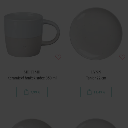
ME TIME
LYNN
Keramický hrnček srdce 350 ml
Tanier 22 cm
7,99 €
11,49 €