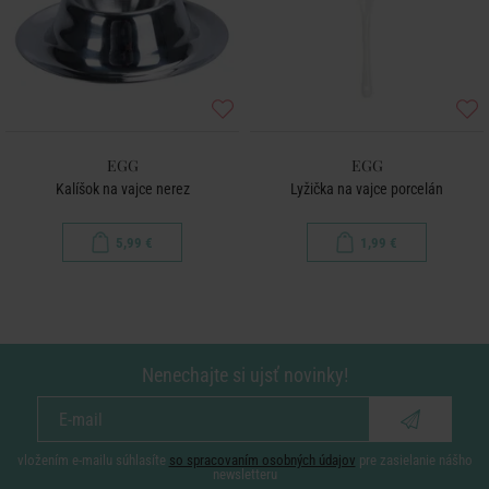
EGG
EGG
Kalíšok na vajce nerez
Lyžička na vajce porcelán
5,99 €
1,99 €
Nenechajte si ujsť novinky!
vložením e-mailu súhlasíte
so spracovaním osobných údajov
pre zasielanie nášho
newsletteru