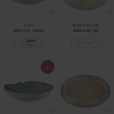
GAIA
BOOGY SPLASH
Misa 22 cm - mätová
Miska na dip - žltá
15,99 €
5,99 €
8,00 €
-50
%