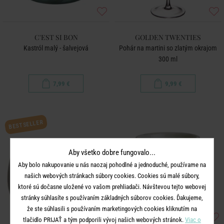
C'EST SI BON
GOLDEN TWENTIES
Kastról malý - šalvejová
Pohár na martini so zlatým okrajom
300 ml
7,99 €
9,99 €
BESTSELLER
Aby všetko dobre fungovalo...
Aby bolo nakupovanie u nás naozaj pohodlné a jednoduché, používame na
našich webových stránkach súbory cookies. Cookies sú malé súbory,
ktoré sú dočasne uložené vo vašom prehliadači. Návštevou tejto webovej
stránky súhlasíte s používaním základných súborov cookies. Ďakujeme,
že ste súhlasili s používaním marketingových cookies kliknutím na
tlačidlo PRIJAŤ a tým podporili vývoj našich webových stránok.
Viac o