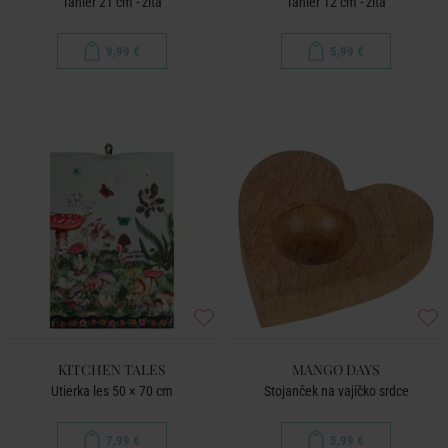
Tanier 21 cm - žltá
Tanier 12 cm - žltá
9,99 €
5,99 €
KITCHEN TALES
MANGO DAYS
Utierka les 50 × 70 cm
Stojanček na vajíčko srdce
7,99 €
5,99 €