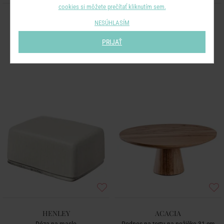
cookies si môžete prečítať kliknutím sem.
HENLEY
HENLEY
NESÚHLASÍM
Hrnček 330 ml
Stojanček na vajíčko
PRIJAŤ
7,99 €
3,99 €
HENLEY
ACACIA