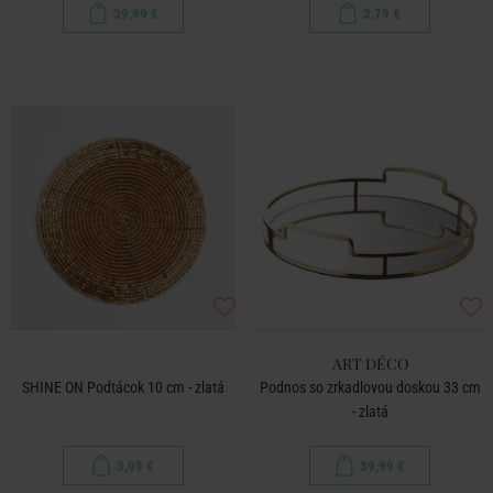
39,99 €
3,79 €
ART DÉCO
SHINE ON Podtácok 10 cm - zlatá
Podnos so zrkadlovou doskou 33 cm
- zlatá
3,99 €
39,99 €