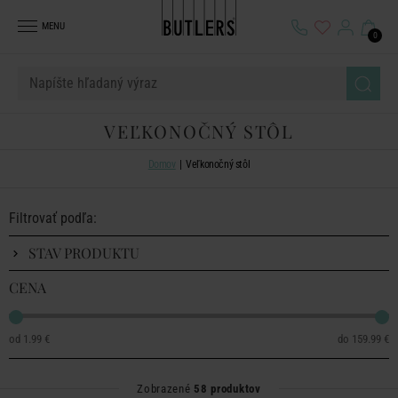
MENU
0
VEĽKONOČNÝ STÔL
Domov
Veľkonočný stôl
Filtrovať podľa:
STAV PRODUKTU
CENA
1.99 €
159.99 €
Zobrazené
58 produktov