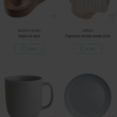
MANGO DAYS
APRES
Stojan na vajce
Papierové servítky stonky 20 ks
5,29 €
3,79 €