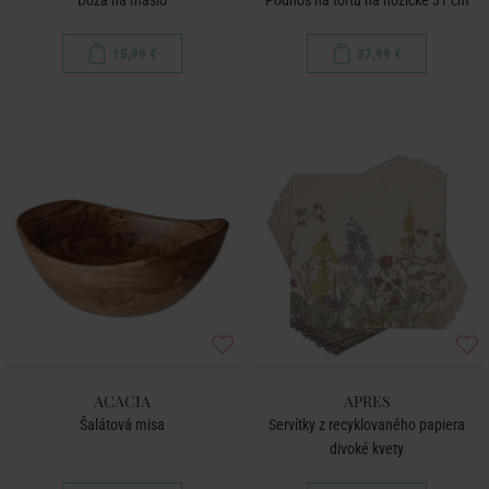
Dóza na maslo
Podnos na tortu na nožičke 31 cm
15,99 €
37,99 €
ACACIA
APRES
Šalátová misa
Servítky z recyklovaného papiera
divoké kvety