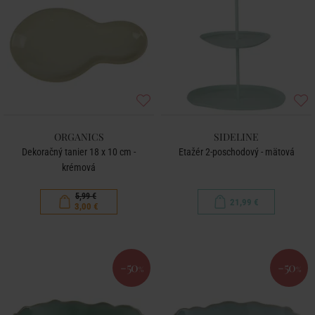
ORGANICS
SIDELINE
Dekoračný tanier 18 x 10 cm -
Etažér 2-poschodový - mätová
krémová
5,99 €
21,99 €
3,00 €
-50
-50
%
%