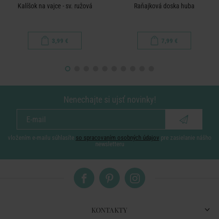
Kalíšok na vajce - sv. ružová
Raňajková doska huba
3,99 €
7,99 €
Nenechajte si ujsť novinky!
vložením e-mailu súhlasíte
so spracovaním osobných údajov
pre zasielanie nášho
newsletteru
KONTAKTY