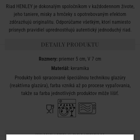
Riad HENLEY je dokonalým spoločníkom v každodennom živote,
jeho taniere, misky a hrnčeky s opotrebovaným efektom
zdôrazňujú originalitu. Odporúčame všetkým, ktorí namiesto
prísnych pravidiel uprednostňujú autentický jednoduchý riad.
DETAILY PRODUKTU
Rozmery:
priemer 5 cm, V 7 cm
Materiál:
keramika
Produkty boli spracované špeciálnou technikou glazúry
(reaktívna glazúra), farba vzniká až po procese vypaľovania,
takže sa farba jednotlivých produktov môže líšiť.
ZDIEĽAJTE S PRIATEĽMI