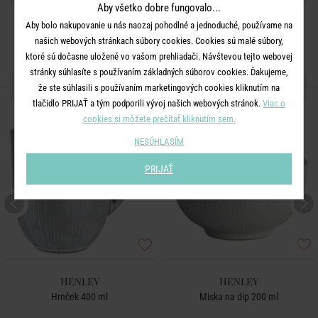
Aby všetko dobre fungovalo...
Aby bolo nakupovanie u nás naozaj pohodlné a jednoduché, používame na
našich webových stránkach súbory cookies. Cookies sú malé súbory,
ktoré sú dočasne uložené vo vašom prehliadači. Návštevou tejto webovej
stránky súhlasíte s používaním základných súborov cookies. Ďakujeme,
ĎALŠIE PRODUKTY ZO SÉRIE
že ste súhlasili s používaním marketingových cookies kliknutím na
tlačidlo PRIJAŤ a tým podporili vývoj našich webových stránok.
Viac o
cookies si môžete prečítať kliknutím sem.
NESÚHLASÍM
PRIJAŤ
HENLEY
HENLEY
Hrnček 400 ml
Miska na dip 200 ml