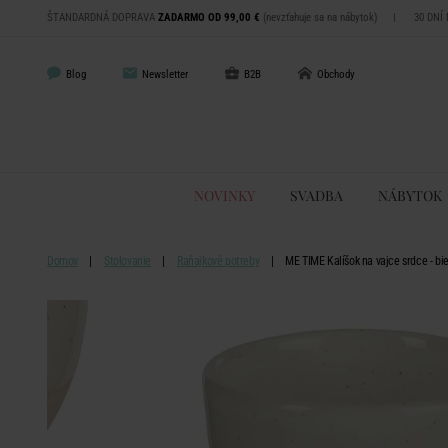
ŠTANDARDNÁ DOPRAVA
ZADARMO OD 99,00 €
(nevzťahuje sa na nábytok)
|
30 DNÍ
Blog
Newsletter
B2B
Obchody
NOVINKY
SVADBA
NÁBYTOK
Domov
Stolovanie
Raňajkové potreby
ME TIME Kalíšok na vajce srdce - bie