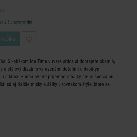
075
va 2-5 pracovné dni
o košíka
ás: S kalíškom Me Time v tvare srdca si doprajete okamih,
ný a štýlový dizajn s vyrazenými detailmi a dvojitým
u a krásu – ideálny pre príjemné raňajky alebo špeciálnu
cii sú aj ďalšie misky a šálky v rovnakom štýle, ktoré sa