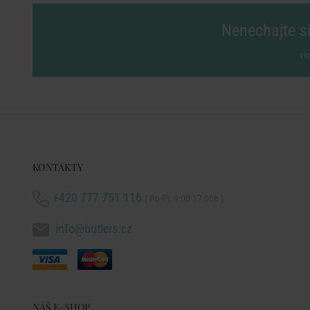
Nenechajte si
vl
KONTAKTY
+420 777 751 116
( Po-Pi: 9:00-17:00h )
info@butlers.cz
NÁŠ E-SHOP