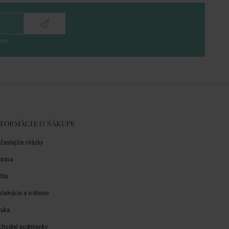
eru
NFORMÁCIE O NÁKUPE
jčastejšie otázky
prava
atba
klamácie a vrátenie
ruka
chodné podmienky