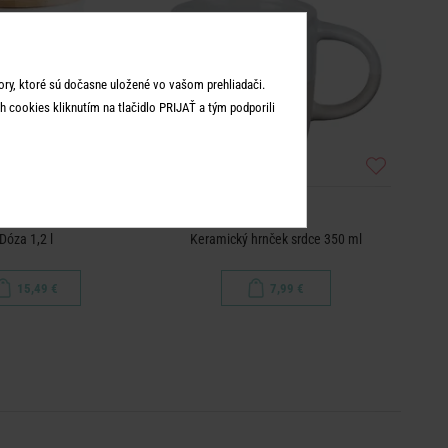
ry, ktoré sú dočasne uložené vo vašom prehliadači.
 cookies kliknutím na tlačidlo PRIJAŤ a tým podporili
ME TIME
ME TIME
Dóza 1,2 l
Keramický hrnček srdce 350 ml
15,49 €
7,99 €