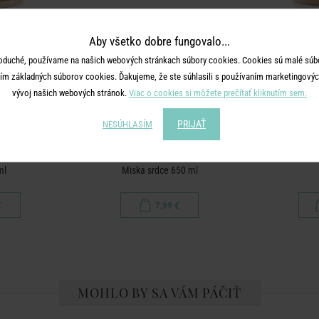
Aby všetko dobre fungovalo...
oduché, používame na našich webových stránkach súbory cookies. Cookies sú malé súbo
ím základných súborov cookies. Ďakujeme, že ste súhlasili s používaním marketingových
vývoj našich webových stránok.
Viac o cookies si môžete prečítať kliknutím sem.
PRIJAŤ
NESÚHLASÍM
E
ME TIME
ml
Miska srdce 650 ml
€
7,99 €
MOHLO BY SA VÁM PÁČIŤ