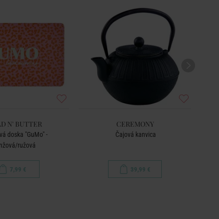
D N' BUTTER
CEREMONY
vá doska "GuMo" -
Čajová kanvica
nžová/ružová
7,99 €
39,99 €