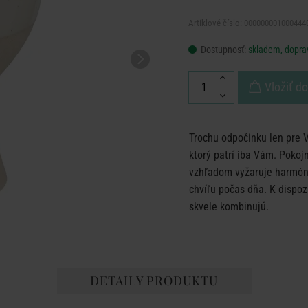
Artiklové číslo: 000000001000444
Dostupnosť:
skladem, dopra
Vložiť d
Trochu odpočinku len pre V
ktorý patrí iba Vám. Pokoj
vzhľadom vyžaruje harmóni
chvíľu počas dňa. K dispozí
skvele kombinujú.
DETAILY PRODUKTU