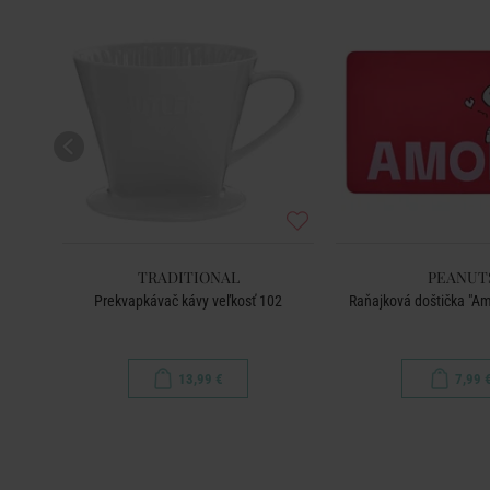
TRADITIONAL
PEANUT
Prekvapkávač kávy veľkosť 102
Raňajková doštička "Am
13,99 €
7,99 