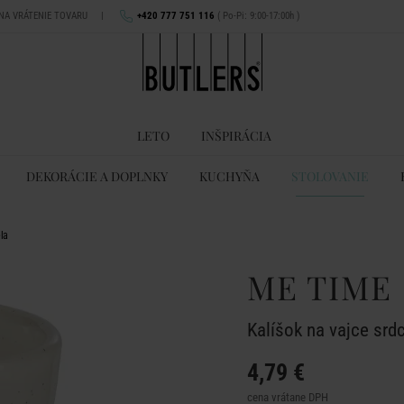
 NA VRÁTENIE TOVARU
|
+420 777 751 116
( Po-Pi: 9:00-17:00h )
LETO
INŠPIRÁCIA
DEKORÁCIE A DOPLNKY
KUCHYŇA
STOLOVANIE
la
ME TIME
Kalíšok na vajce srdc
4,79 €
cena vrátane DPH