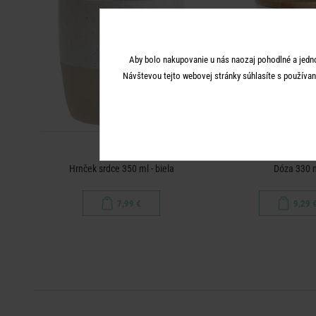
Aby bolo nakupovanie u nás naozaj pohodlné a jedn
Návštevou tejto webovej stránky súhlasíte s používan
ME TIME
ME TIM
Hrnček srdce 350 ml - biela
Dóza 330 
7,99 €
9,29 