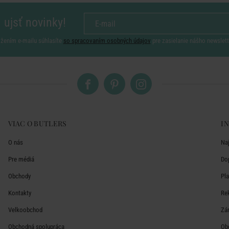
 ujsť novinky!
ožením e-mailu súhlasíte
so spracovaním osobných údajov
pre zasielanie nášho newslett
VIAC O BUTLERS
I
O nás
Na
Pre médiá
Do
Obchody
Pl
Kontakty
Re
Velkoobchod
Zá
Obchodná spolupráca
Ob