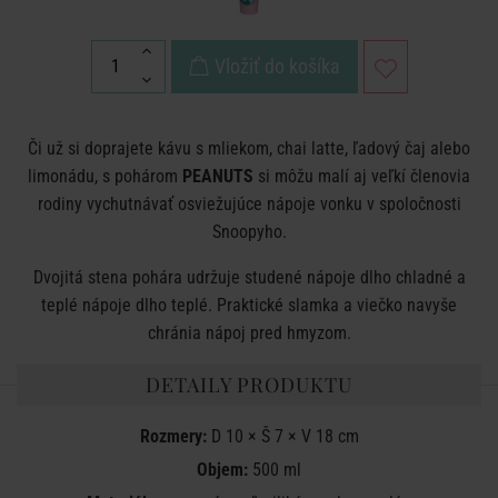
Vložiť do košíka
Či už si doprajete kávu s mliekom, chai latte, ľadový čaj alebo
limonádu, s pohárom
PEANUTS
si môžu malí aj veľkí členovia
rodiny vychutnávať osviežujúce nápoje vonku v spoločnosti
Snoopyho.
Dvojitá stena pohára udržuje studené nápoje dlho chladné a
teplé nápoje dlho teplé. Praktické slamka a viečko navyše
chránia nápoj pred hmyzom.
DETAILY PRODUKTU
Rozmery:
D 10 × Š 7 × V 18 cm
Objem:
500 ml