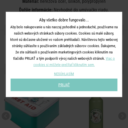
Materiál:
nerezová oceľ, silikón, polypropylén
Ďalšie informácie:
Nevhodné do umývačky riadu.
Aby všetko dobre fungovalo...
Aby bolo nakupovanie u nás naozaj pohodlné a jednoduché, používame na
ZDIEĽAJTE S PRIATEĽMI
našich webových stránkach súbory cookies. Cookies sú malé súbory,
ktoré sú dočasne uložené vo vašom prehliadači. Návštevou tejto webovej
stránky súhlasíte s používaním základných súborov cookies. Ďakujeme,
že ste súhlasili s používaním marketingových cookies kliknutím na
tlačidlo PRIJAŤ a tým podporili vývoj našich webových stránok.
Viac o
cookies si môžete prečítať kliknutím sem.
ĎALŠIE PRODUKTY ZO SÉRIE
NESÚHLASÍM
PRIJAŤ