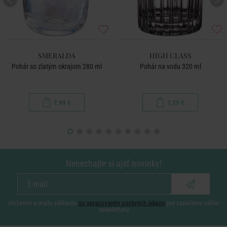
SMERALDA
HIGH CLASS
Pohár so zlatým okrajom 280 ml
Pohár na vodu 320 ml
7,99 €
7,29 €
Nenechajte si ujsť novinky!
vložením e-mailu súhlasíte
so spracovaním osobných údajov
pre zasielanie nášho
newsletteru