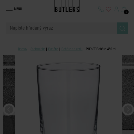
MENU
0
Domov
Stolovanie
Poháre
Poháre na vodu
PURIST Poháre 450 ml