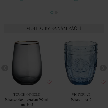
MOHLO BY SA VÁM PÁČIŤ
TOUCH OF GOLD
VICTORIAN
Pohár so zlatým okrajom 590 ml -
Poháre - modrá
tm. šedá