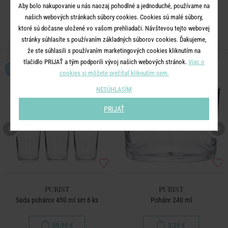
Aby bolo nakupovanie u nás naozaj pohodlné a jednoduché, používame na
našich webových stránkach súbory cookies. Cookies sú malé súbory,
ktoré sú dočasne uložené vo vašom prehliadači. Návštevou tejto webovej
stránky súhlasíte s používaním základných súborov cookies. Ďakujeme,
ĎALŠIE PRODUKTY ZO SÉRIE
že ste súhlasili s používaním marketingových cookies kliknutím na
tlačidlo PRIJAŤ a tým podporili vývoj našich webových stránok.
Viac o
SET
cookies si môžete prečítať kliknutím sem.
NESÚHLASÍM
PRIJAŤ
PURIST
PURIST
Sada pohárov 450 ml set 6 ks
Poháre 240 ml
30,99 €
3,29 €