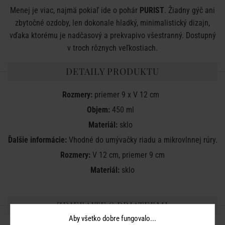
Menej je viac, najmä pokiaľ ide o pohár
PURIST
. Žiadny gýč ani
zbytočné ozdoby, len dokonale hladký, minimalistický dizajn,
vďaka ktorému je nadčasový a prekvapivo všestranný. Dostupný
v troch rôznych veľkostiach.
DETAILY PRODUKTU
Rozmery:
priemer 9 x V 12 cm
Objem:
450 ml
Materiál:
sklo
Ďalšie informácie:
Vhodné do umývačky riadu a mikrovlnnej rúry.
Rozmery:
V 12 cm, priemer 9 cm
Materiál:
sklo
ZDIEĽAJTE S PRIATEĽMI
Aby všetko dobre fungovalo...