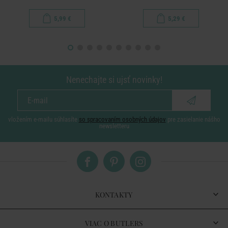
5,99 €
5,29 €
Nenechajte si ujsť novinky!
vložením e-mailu súhlasíte
so spracovaním osobných údajov
pre zasielanie nášho
newsletteru
KONTAKTY
VIAC O BUTLERS