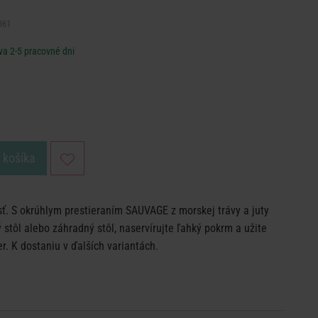
361
va 2-5 pracovné dni
o košíka
ť. S okrúhlym prestieraním SAUVAGE z morskej trávy a juty
ý stôl alebo záhradný stôl, naservírujte ľahký pokrm a užite
r. K dostaniu v ďalších variantách.