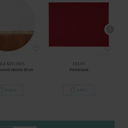
LE KITCHEN
FELTO
orová okrúhla 30 cm
Prestieranie
Prest
27,99 €
3,99 €