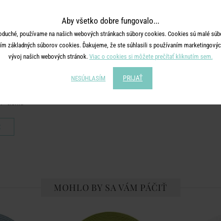
Aby všetko dobre fungovalo...
oduché, používame na našich webových stránkach súbory cookies. Cookies sú malé súbo
ím základných súborov cookies. Ďakujeme, že ste súhlasili s používaním marketingových
vývoj našich webových stránok.
Viac o cookies si môžete prečítať kliknutím sem.
PRIJAŤ
NESÚHLASÍM
E
 - čierna
€
MOHLO BY SA VÁM PÁČIŤ