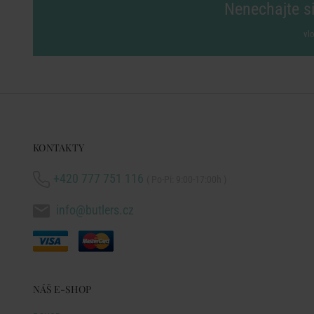
Nenechajte si
vl
KONTAKTY
+420 777 751 116
( Po-Pi: 9:00-17:00h )
info@butlers.cz
NÁŠ E-SHOP