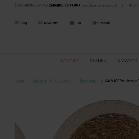
ŠTANDARDNÁ DOPRAVA
ZADARMO OD 99,00 €
(nevzťahuje sa na nábytok)
|
30 DNÍ
Blog
Newsletter
B2B
Obchody
NOVINKY
SVADBA
NÁBYTOK
Domov
Stolovanie
K prostrenie
Prestieranie
SAUVAGE Prestieranie 3