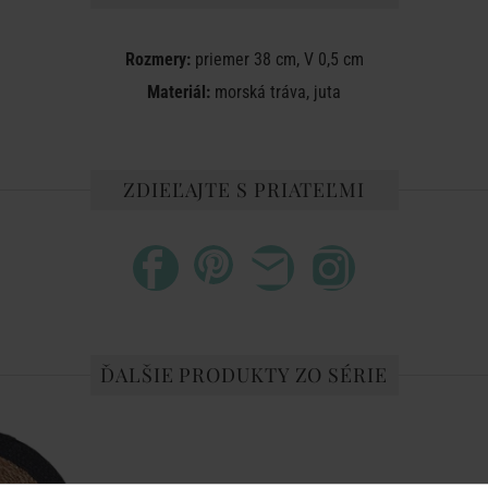
Rozmery:
priemer 38 cm, V 0,5 cm
Materiál:
morská tráva, juta
ZDIEĽAJTE S PRIATEĽMI
ĎALŠIE PRODUKTY ZO SÉRIE