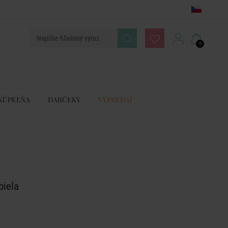
0
KÚPEĽŇA
DARČEKY
VÝPREDAJ
biela