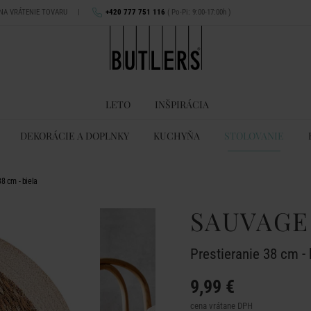
 NA VRÁTENIE TOVARU
|
+420 777 751 116
( Po-Pi: 9:00-17:00h )
LETO
INŠPIRÁCIA
DEKORÁCIE A DOPLNKY
KUCHYŇA
STOLOVANIE
8 cm - biela
SAUVAGE
Prestieranie 38 cm - 
9,99 €
cena vrátane DPH