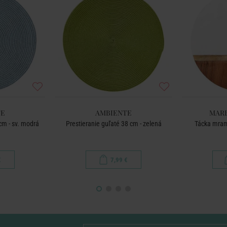
TE
AMBIENTE
MARB
cm - sv. modrá
Prestieranie guľaté 38 cm - zelená
Tácka mram
€
7,99 €