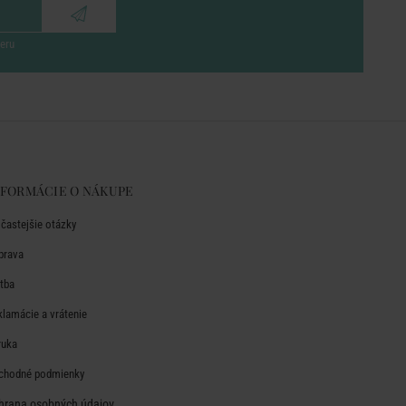
eru
NFORMÁCIE O NÁKUPE
jčastejšie otázky
prava
atba
klamácie a vrátenie
ruka
chodné podmienky
hrana osobných údajov