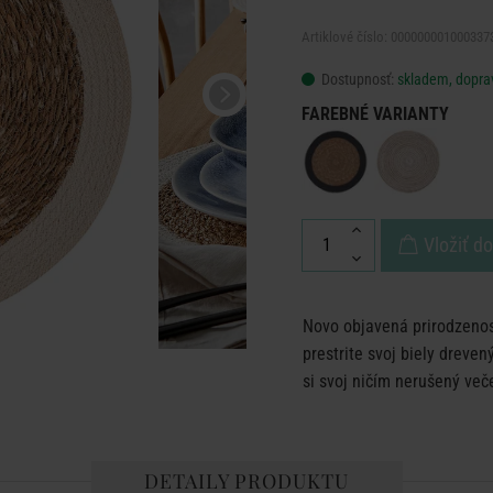
Artiklové číslo: 000000001000337
Dostupnosť:
skladem, dopra
FAREBNÉ VARIANTY
Vložiť d
Novo objavená prirodzenos
prestrite svoj biely dreven
si svoj ničím nerušený veče
DETAILY PRODUKTU