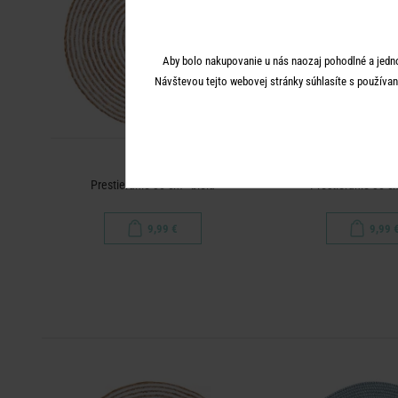
Aby bolo nakupovanie u nás naozaj pohodlné a jedn
Návštevou tejto webovej stránky súhlasíte s používan
SAUVAGE
SAUVAG
Prestieranie 38 cm - biela
Prestieranie 38 cm
9,99 €
9,99 