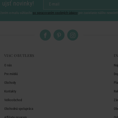
 ujsť novinky!
ožením e-mailu súhlasíte
so spracovaním osobných údajov
pre zasielanie nášho newslett
VIAC O BUTLERS
I
O nás
Na
Pre médiá
Do
Obchody
Pl
Kontakty
Re
Velkoobchod
Zá
Obchodná spolupráca
Ob
Affiliate program
Oc