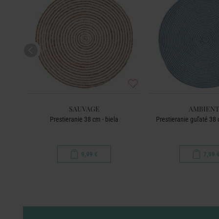
SAUVAGE
AMBIEN
rvená
Prestieranie 38 cm - biela
Prestieranie guľaté 38 
9,99 €
7,99 