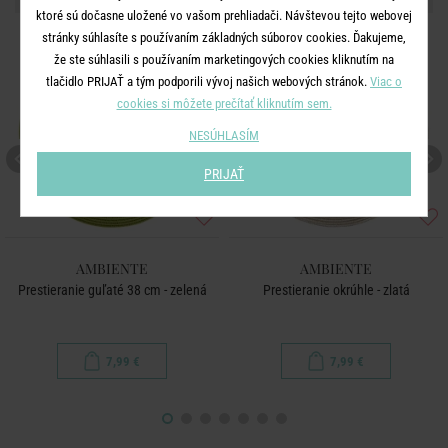
ktoré sú dočasne uložené vo vašom prehliadači. Návštevou tejto webovej
stránky súhlasíte s používaním základných súborov cookies. Ďakujeme,
že ste súhlasili s používaním marketingových cookies kliknutím na
tlačidlo PRIJAŤ a tým podporili vývoj našich webových stránok.
Viac o
cookies si môžete prečítať kliknutím sem.
NESÚHLASÍM
PRIJAŤ
AMBIENTE
AMBIENTE
Prestieranie guľaté 38 cm - zelená
Prestieranie okrúhle - zlatá
7,99 €
7,99 €