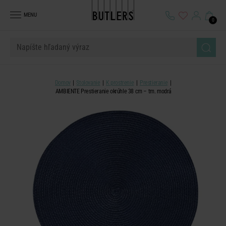
MENU
0
Domov
Stolovanie
K prostrenie
Prestieranie
AMBIENTE Prestieranie okrúhle 38 cm – tm. modrá