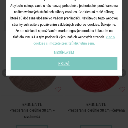
Aby bolo nakupovanie u nás naozaj pohodlné a jednoduché, používame na
našich webových stránkach súbory cookies. Cookies sú malé súbory,
ktoré sú dočasne uložené vo vašom prehliadači. Návštevou tejto webovej
stránky súhlasíte s používaním základných súborov cookies. Ďakujeme,
ĎALŠIE PRODUKTY ZO SÉRIE
že ste súhlasili s používaním marketingových cookies kliknutím na
tlačidlo PRIJAŤ a tým podporili vývoj našich webových stránok.
Viac o
cookies si môžete prečítať kliknutím sem.
NESÚHLASÍM
PRIJAŤ
AMBIENTE
AMBIENTE
Prestieranie okrúhle 38 cm –
Prestieranie okrúhle 38 cm - červená
sivohnedá