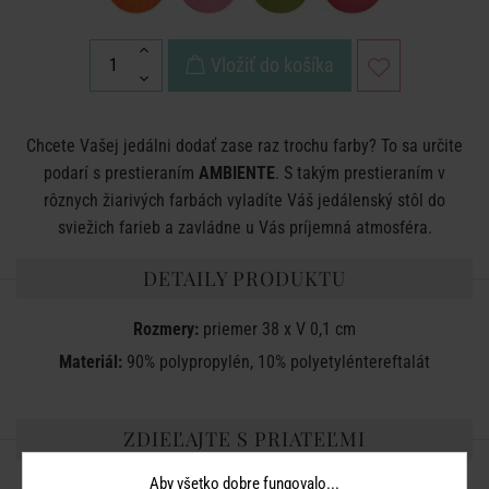
Vložiť do košíka
Chcete Vašej jedálni dodať zase raz trochu farby? To sa určite
podarí s prestieraním
AMBIENTE
. S takým prestieraním v
rôznych žiarivých farbách vyladíte Váš jedálenský stôl do
sviežich farieb a zavládne u Vás príjemná atmosféra.
DETAILY PRODUKTU
Rozmery:
priemer 38 x V 0,1 cm
Materiál:
90% polypropylén, 10% polyetyléntereftalát
ZDIEĽAJTE S PRIATEĽMI
Aby všetko dobre fungovalo...