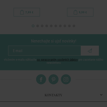
7,99 €
9,99 €
Nenechajte si ujsť novinky!
vložením e-mailu súhlasíte
so spracovaním osobných údajov
pre zasielanie nášho
newsletteru
KONTAKTY