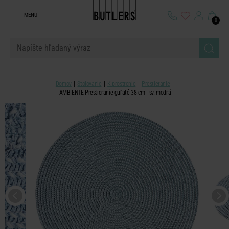
MENU
0
Domov
Stolovanie
K prostrenie
Prestieranie
AMBIENTE Prestieranie guľaté 38 cm - sv. modrá