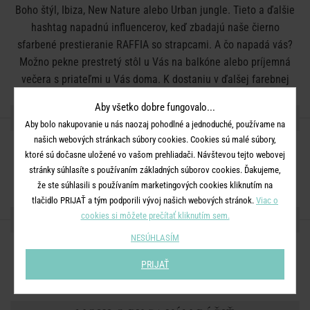
Boho štýl, Ibiza, New Nature alebo Urban jungle. Tieto a ďalšie
hashtag napadnú influencerov, keď zbadajú naše čierno
sfarbené prestieranie RAFFIA so strapcami. A čo napadá vás?
Možno pekne prestretý stôl u Vás na balkóne alebo príjemná
večera s priateľmi u Vás doma. K dostaniu v ďalšej farebnej
variante.
Aby všetko dobre fungovalo...
DETAILY PRODUKTU
Aby bolo nakupovanie u nás naozaj pohodlné a jednoduché, používame na
našich webových stránkach súbory cookies. Cookies sú malé súbory,
Rozmery:
priemer 41 cm, V 1,5 cm
ktoré sú dočasne uložené vo vašom prehliadači. Návštevou tejto webovej
Materiál:
rafia
stránky súhlasíte s používaním základných súborov cookies. Ďakujeme,
že ste súhlasili s používaním marketingových cookies kliknutím na
tlačidlo PRIJAŤ a tým podporili vývoj našich webových stránok.
Viac o
cookies si môžete prečítať kliknutím sem.
ZDIEĽAJTE S PRIATEĽMI
NESÚHLASÍM
PRIJAŤ