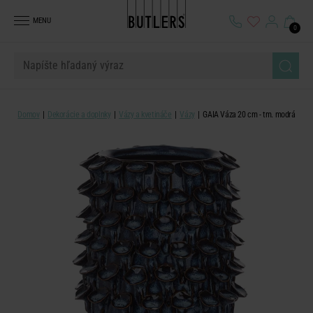
MENU
0
Domov
Dekorácie a doplnky
Vázy a kvetináče
Vázy
GAIA Váza 20 cm - tm. modrá