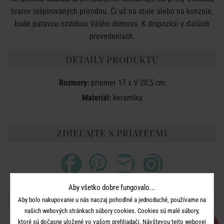
tvarov inšpirovaných prírodou. Či už na stole alebo na konzole,
bude pútavou ozdobou Vášho domova. K dispozícii v ďalších
prevedeniach.
DETAILY PRODUKTU
Rozmery:
priemer 17 x V 20,5 cm
Materiál:
keramika
ZDIEĽAJTE S PRIATEĽMI
Aby všetko dobre fungovalo...
ĎALŠIE PRODUKTY ZO SÉRIE
Aby bolo nakupovanie u nás naozaj pohodlné a jednoduché, používame na
našich webových stránkach súbory cookies. Cookies sú malé súbory,
ktoré sú dočasne uložené vo vašom prehliadači. Návštevou tejto webovej