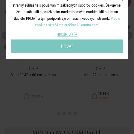
-50
%
stránky súhlasíte s používaním základných súborov cookies. Ďakujeme,
že ste súhlasili s používaním marketingových cookies kliknutím na
tlačidlo PRIJAŤ a tým podporili vývoj našich webových stránok.
Viac o
cookies si môžete prečítať kliknutím sem.
NESÚHLASÍM
PRIJAŤ
GAIA
GAIA
Vankúš 40 x 60 cm - zelená
Misa 22 cm - mätová
15,99 €
33,99 €
8,00 €
MOHLO BY SA VÁM PÁČIŤ