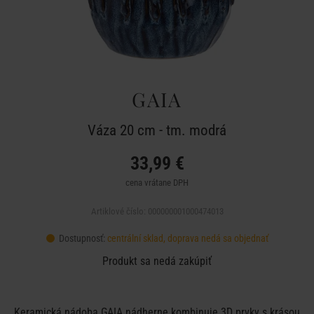
GAIA
Váza 20 cm - tm. modrá
33,99 €
cena vrátane DPH
Artiklové číslo: 000000001000474013
Dostupnosť:
centrální sklad, doprava nedá sa objednať
Produkt sa nedá zakúpiť
Keramická nádoba GAIA nádherne kombinuje 3D prvky s krásou