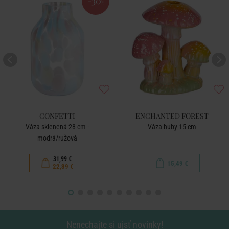
-30
%
CONFETTI
ENCHANTED FOREST
Váza sklenená 28 cm -
Váza huby 15 cm
modrá/ružová
31,99 €
15,49 €
22,39 €
Nenechajte si ujsť novinky!