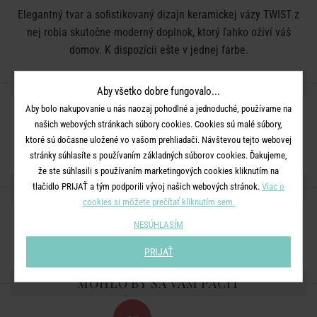
Elegantný tvar a sofistikovaný dizajn keramickej vázy TWIST z
nej robia skutočne moderný doplnok, ktorý ľahko oživí váš
domov. K dispozícii ešte v jednej farbe.
DETAILY PRODUKTU
Aby všetko dobre fungovalo...
Aby bolo nakupovanie u nás naozaj pohodlné a jednoduché, používame na
Rozmery:
D 12 x Š 13 x V 30 cm
našich webových stránkach súbory cookies. Cookies sú malé súbory,
Materiál:
kamenina
ktoré sú dočasne uložené vo vašom prehliadači. Návštevou tejto webovej
stránky súhlasíte s používaním základných súborov cookies. Ďakujeme,
že ste súhlasili s používaním marketingových cookies kliknutím na
ZDIEĽAJTE S PRIATEĽMI
tlačidlo PRIJAŤ a tým podporili vývoj našich webových stránok.
Viac o
cookies si môžete prečítať kliknutím sem.
NESÚHLASÍM
PRIJAŤ
MOHLO BY SA VÁM PÁČIŤ