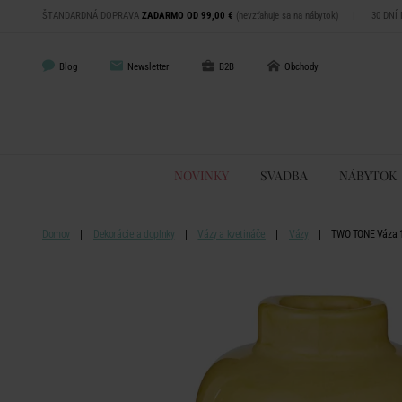
ŠTANDARDNÁ DOPRAVA
ZADARMO OD 99,00 €
(nevzťahuje sa na nábytok)
|
30 DNÍ
Blog
Newsletter
B2B
Obchody
NOVINKY
SVADBA
NÁBYTOK
Domov
Dekorácie a doplnky
Vázy a kvetináče
Vázy
TWO TONE Váza 10