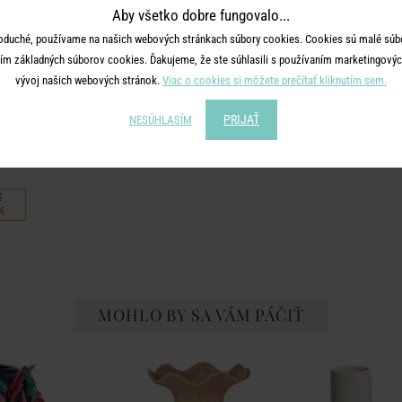
Aby všetko dobre fungovalo...
oduché, používame na našich webových stránkach súbory cookies. Cookies sú malé súbo
ím základných súborov cookies. Ďakujeme, že ste súhlasili s používaním marketingových
vývoj našich webových stránok.
Viac o cookies si môžete prečítať kliknutím sem.
PRIJAŤ
NESÚHLASÍM
NE
vá/tm. ružová
€
€
MOHLO BY SA VÁM PÁČIŤ