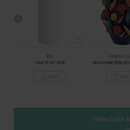
LIV
CORAL CO
Váza 32 cm - biela
Váza morské plody 33 
31,99 €
71,99 
Nenechajte si
vl