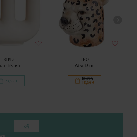
TRIPLE
LEO
za - béžová
Váza 18 cm
21,99 €
27,99 €
15,39 €
eru