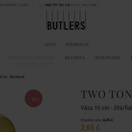
 NA VRÁTENIE TOVARU
|
+420 777 751 116
( Po-Pi: 9:00-17:00h )
LETO
INŠPIRÁCIA
DEKORÁCIE A DOPLNKY
KUCHYŇA
STOLOVANIE
 cm - žltá/fialová
TWO TO
-30
%
Váza 10 cm - žltá/fia
3,79 €
Pôvodná cena:
2,65 €