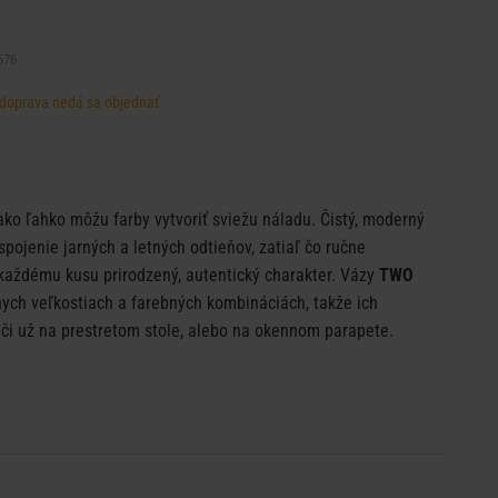
676
, doprava nedá sa objednať
ako ľahko môžu farby vytvoriť sviežu náladu. Čistý, moderný
spojenie jarných a letných odtieňov, zatiaľ čo ručne
aždému kusu prirodzený, autentický charakter. Vázy
TWO
znych veľkostiach a farebných kombináciách, takže ich
​či už na prestretom stole, alebo na okennom parapete.