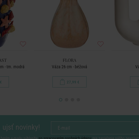
AST
FLORA
cm - tm. modrá
Váza 26 cm - béžová
Vá
€
27,99 €
 ujsť novinky!
ožením e-mailu súhlasíte
so spracovaním osobných údajov
pre zasielanie nášho newslett