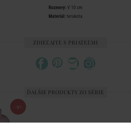
Rozmery:
V 10 cm
Materiál:
terakota
ZDIEĽAJTE S PRIATEĽMI
ĎALŠIE PRODUKTY ZO SÉRIE
-50
%