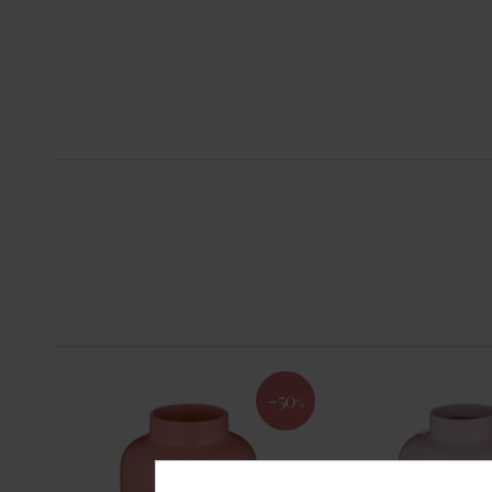
-50
%