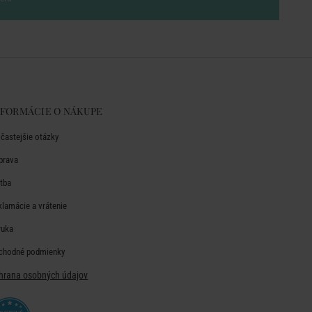
NFORMÁCIE O NÁKUPE
jčastejšie otázky
prava
atba
klamácie a vrátenie
ruka
chodné podmienky
hrana osobných údajov