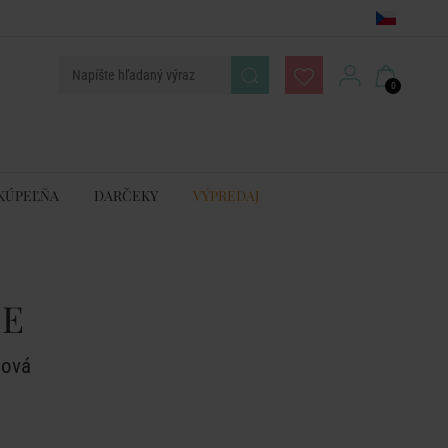
0
KÚPEĽŇA
DARČEKY
VÝPREDAJ
NE
lová