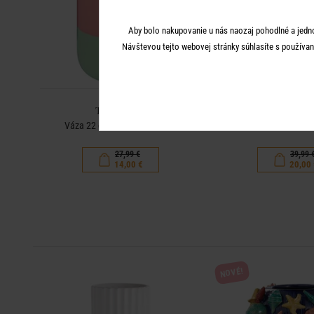
Aby bolo nakupovanie u nás naozaj pohodlné a jedn
Návštevou tejto webovej stránky súhlasíte s používan
TWO TONE
TWO TO
Váza 22 cm - ružová/šalviová
Váza 35 cm - sv. ružo
27,99 €
39,99 
14,00 €
20,00 
NOVÉ!