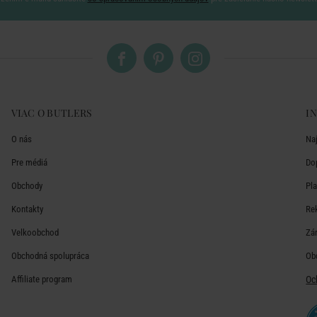
VIAC O BUTLERS
I
O nás
Na
Pre médiá
Do
Obchody
Pl
Kontakty
Re
Velkoobchod
Zá
Obchodná spolupráca
Ob
Affiliate program
Oc