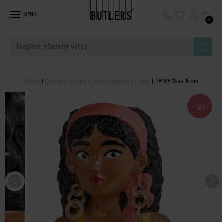
MENU
0
Domov
Dekorácie a doplnky
Vázy a kvetináče
Vázy
PAOLA Váza 26 cm
-50
%