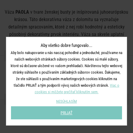
Váza
PAOLA
v tvare ženskej busty je inšpirovaná juhoeurópskou
krásou. Táto dekoratívna váza z dolomitu sa vyznačuje
detailným spracovaním, ktoré z nej robí hodnotný a esteticky
pôsobivý dekoratívny prvok interiéru. Váza sa skvele uplatní
napríklad na odkladacom stolíku alebo komode.
Aby všetko dobre fungovalo...
Aby bolo nakupovanie u nás naozaj pohodlné a jednoduché, používame na
DETAILY PRODUKTU
našich webových stránkach súbory cookies. Cookies sú malé súbory,
ktoré sú dočasne uložené vo vašom prehliadači. Návštevou tejto webovej
Rozmery:
D 22 x Š 16 x V 26 cm
stránky súhlasíte s používaním základných súborov cookies. Ďakujeme,
Materiál:
dolomit
že ste súhlasili s používaním marketingových cookies kliknutím na
tlačidlo PRIJAŤ a tým podporili vývoj našich webových stránok.
Viac o
cookies si môžete prečítať kliknutím sem.
ZDIEĽAJTE S PRIATEĽMI
NESÚHLASÍM
PRIJAŤ