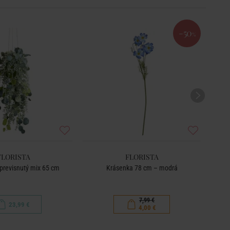
-50
%
FLORISTA
FLORISTA
previsnutý mix 65 cm
Krásenka 78 cm – modrá
7,99 €
23,99 €
4,00 €