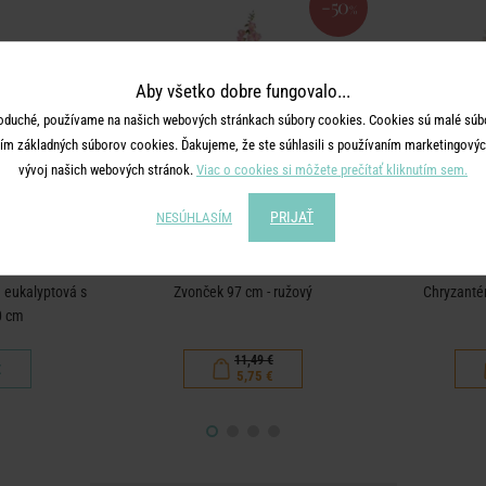
-50
%
Aby všetko dobre fungovalo...
oduché, používame na našich webových stránkach súbory cookies. Cookies sú malé súbo
ím základných súborov cookies. Ďakujeme, že ste súhlasili s používaním marketingových
vývoj našich webových stránok.
Viac o cookies si môžete prečítať kliknutím sem.
PRIJAŤ
NESÚHLASÍM
A
FLORISTA
eukalyptová s
Zvonček 97 cm - ružový
Chryzanté
0 cm
11,49 €
€
5,75 €