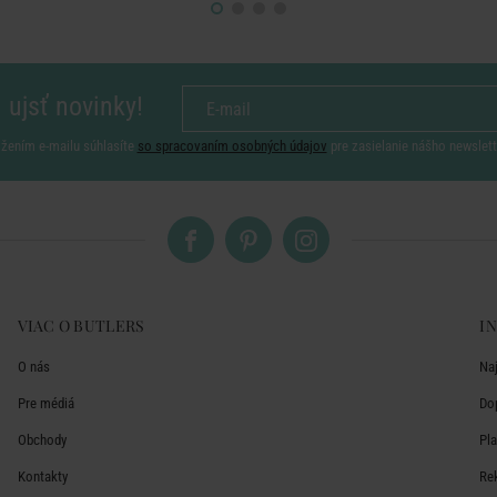
 ujsť novinky!
ožením e-mailu súhlasíte
so spracovaním osobných údajov
pre zasielanie nášho newslett
VIAC O BUTLERS
I
O nás
Na
Pre médiá
Do
Obchody
Pl
Kontakty
Re