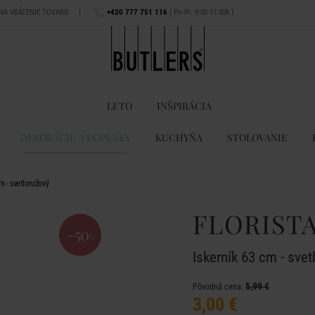
 NA VRÁTENIE TOVARU
|
+420 777 751 116
( Po-Pi: 9:00-17:00h )
LETO
INŠPIRÁCIA
DEKORÁCIE A DOPLNKY
KUCHYŇA
STOLOVANIE
m - svetloružový
FLORIST
-50
%
Iskerník 63 cm - svet
5,99 €
Pôvodná cena:
3,00 €