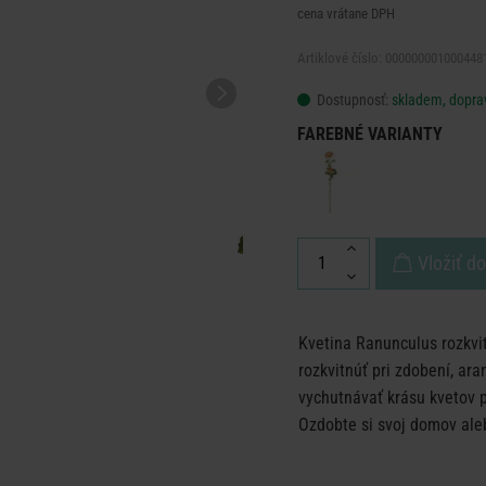
cena vrátane DPH
Artiklové číslo: 000000001000448
Dostupnosť:
skladem, dopra
FAREBNÉ VARIANTY
Vložiť d
Kvetina Ranunculus rozkvit
rozkvitnúť pri zdobení, ara
vychutnávať krásu kvetov po
Ozdobte si svoj domov aleb