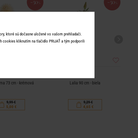
-50
-50
%
%
ry, ktoré sú dočasne uložené vo vašom prehliadači.
 cookies kliknutím na tlačidlo PRIJAŤ a tým podporili
FLORISTA
FLORISTA
ma 73 cm - krémová
Lalia 90 cm - biela
9,99 €
9,29 €
5,00 €
4,65 €