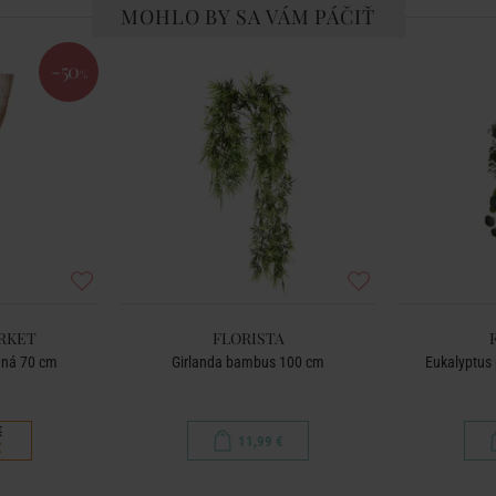
MOHLO BY SA VÁM PÁČIŤ
-50
%
RKET
FLORISTA
ená 70 cm
Girlanda bambus 100 cm
Eukalyptus 
€
11,99 €
€