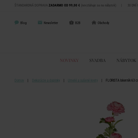
ŠTANDARDNÁ DOPRAVA
ZADARMO OD 99,00 €
(nevzťahuje sa na nábytok)
|
30 DNÍ
Blog
Newsletter
B2B
Obchody
NOVINKY
SVADBA
NÁBYTOK
Domov
Dekorácie a doplnky
Umelé a sušené kvety
FLORISTA Iskerník 63 c