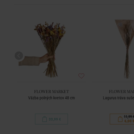
-50
%
FLOWER MARKET
FLOWER MA
Väzba polných kvetov 48 cm
Lagurus tráva suš
11,99 
33,99 €
6,00 