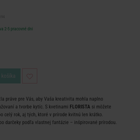
194
va 2-5 pracovné dni
o košíka
la práve pre Vás, aby Vaša kreativita mohla naplno
nžovaní a tvorbe kytíc. S kvetinami
FLORISTA
si môžete
 celý rok, aj tých, ktoré v prírode kvitnú len krátko.
o darčeky podľa vlastnej fantázie – inšpirované prírodou.