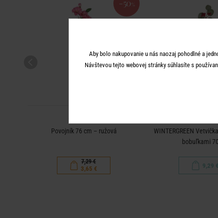
-50
%
Aby bolo nakupovanie u nás naozaj pohodlné a jedn
Návštevou tejto webovej stránky súhlasíte s používan
FLORISTA
FLORIST
Povojník 76 cm – ružová
WINTERGREEN Vetvička 
bobuľkami 7
7,29 €
9,29 
3,65 €