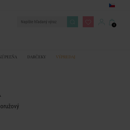
0
KÚPEĽŇA
DARČEKY
VÝPREDAJ
A
loružový