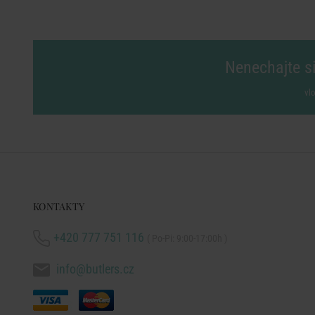
Nenechajte si
vl
KONTAKTY
+420 777 751 116
( Po-Pi: 9:00-17:00h )
info@butlers.cz