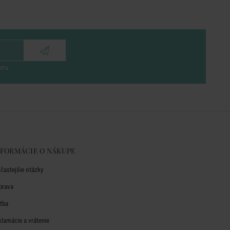
eru
NFORMÁCIE O NÁKUPE
jčastejšie otázky
prava
atba
klamácie a vrátenie